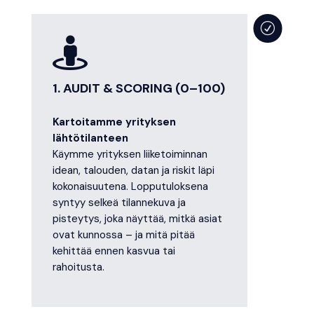
R

1. AUDIT & SCORING (0–100)
Kartoitamme yrityksen
lähtötilanteen
Käymme yrityksen liiketoiminnan
idean, talouden, datan ja riskit läpi
kokonaisuutena. Lopputuloksena
syntyy selkeä tilannekuva ja
pisteytys, joka näyttää, mitkä asiat
ovat kunnossa – ja mitä pitää
kehittää ennen kasvua tai
rahoitusta.