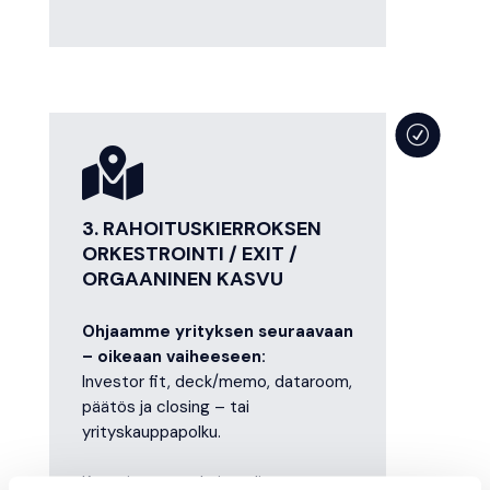
R

3. RAHOITUSKIERROKSEN
ORKESTROINTI / EXIT /
ORGAANINEN KASVU
Ohjaamme yrityksen seuraavaan
– oikeaan vaiheeseen:
Investor fit, deck/memo, dataroom,
päätös ja closing – tai
yrityskauppapolku.
Kun yritys on valmis, valitsemme