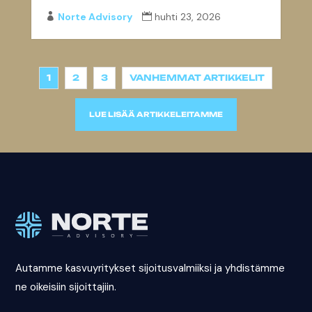
Norte Advisory
huhti 23, 2026


1
2
3
VANHEMMAT ARTIKKELIT
LUE LISÄÄ ARTIKKELEITAMME
Autamme kasvuyritykset sijoitusvalmiiksi ja yhdistämme
ne oikeisiin sijoittajiin.