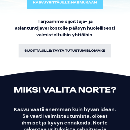
KASVUYRITTÄJILLE: HAE MUKAAN
Tarjoamme sijoittaja- ja
asiantuntijaverkostolle pääsyn huolellisesti
valmisteltuihin yhtiöihin.
SIJOITTAJILLE: TÄYTÄ TUTUSTUMISLOMAKE
MIKSI VALITA NORTE?
Kasvu vaatii enemmän kuin hyvän idean.
Se vaatii valmistautumista, oikeat
ihmiset ja kyvyn ennakoida. Norte
rakentaa yrityksistä rahoitus- ja