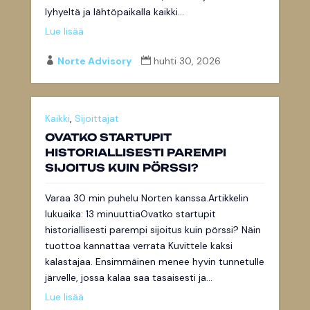
lyhyeltä ja lähtöpaikalla kaikki...
Lue lisää
Norte Advisory
huhti 30, 2026


Kaikki
,
Sijoittajat
OVATKO STARTUPIT
HISTORIALLISESTI PAREMPI
SIJOITUS KUIN PÖRSSI?
Varaa 30 min puhelu Norten kanssa.Artikkelin
lukuaika: 13 minuuttiaOvatko startupit
historiallisesti parempi sijoitus kuin pörssi? Näin
tuottoa kannattaa verrata Kuvittele kaksi
kalastajaa. Ensimmäinen menee hyvin tunnetulle
järvelle, jossa kalaa saa tasaisesti ja...
Lue lisää