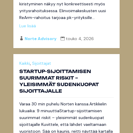
kiristyminen näkyy nyt konkreettisesti myös
yritysrahoituksessa. Elinvoimakeskusten uusi
ReArm-rahoitus tarjoaa pk-yrityksille...
Lue lisää
Norte Advisory
touko 4, 2026


Kaikki
,
Sijoittajat
STARTUP-SIJOITTAMISEN
SUURIMMAT RISKIT –
YLEISIMMÄT SUDENKUOPAT
SIJOITTAJALLE
Varaa 30 min puhelu Norten kanssa.Artikkelin
lukuaika: 9 minuuttiaStartup-sijoittamisen
suurimmat riskit – yleisimmät sudenkuopat
sijoittajalle Kuvittele, että lähdet vaeltamaan
vuoristoon. Sää on kaunis, reitti näyttää kartalla