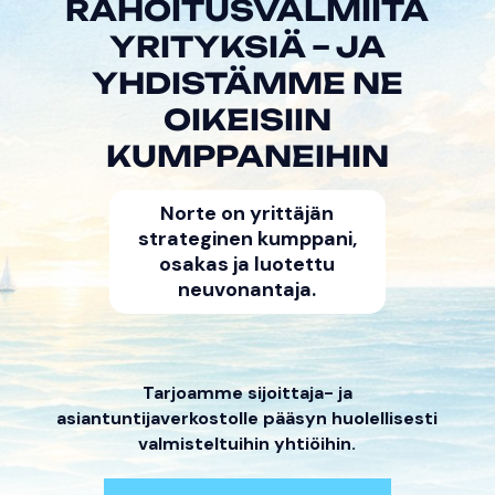
RAHOITUSVALMIITA
YRITYKSIÄ – JA
YHDISTÄMME NE
OIKEISIIN
KUMPPANEIHIN
Norte on yrittäjän
strateginen kumppani,
osakas ja luotettu
neuvonantaja.
Tarjoamme sijoittaja- ja
asiantuntijaverkostolle pääsyn huolellisesti
valmisteltuihin yhtiöihin.