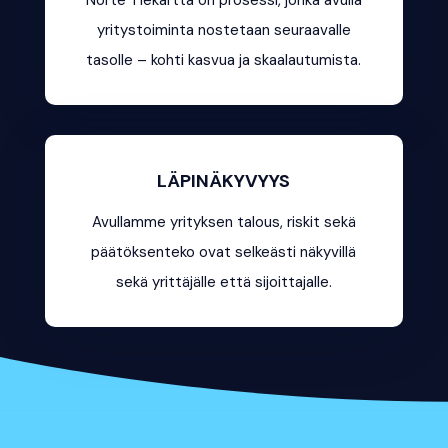
Norte Tiekartta on prosessi, jonka avulla
yritystoiminta nostetaan seuraavalle
tasolle – kohti kasvua ja skaalautumista.
LÄPINÄKYVYYS
Avullamme yrityksen talous, riskit sekä
päätöksenteko ovat selkeästi näkyvillä
sekä yrittäjälle että sijoittajalle.