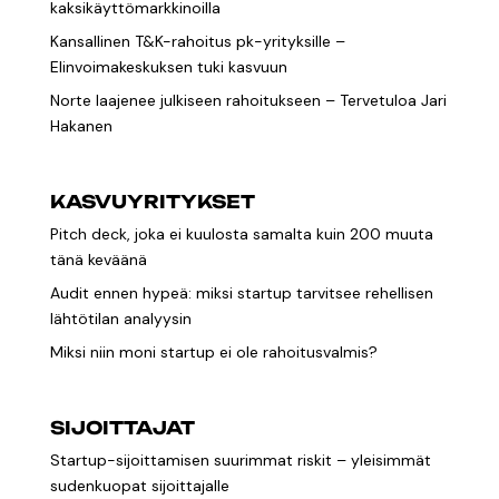
kaksikäyttömarkkinoilla
Kansallinen T&K-rahoitus pk-yrityksille –
Elinvoimakeskuksen tuki kasvuun
Norte laajenee julkiseen rahoitukseen – Tervetuloa Jari
Hakanen
KASVUYRITYKSET
Pitch deck, joka ei kuulosta samalta kuin 200 muuta
tänä keväänä
Audit ennen hypeä: miksi startup tarvitsee rehellisen
lähtötilan analyysin
Miksi niin moni startup ei ole rahoitusvalmis?
SIJOITTAJAT
Startup-sijoittamisen suurimmat riskit – yleisimmät
sudenkuopat sijoittajalle