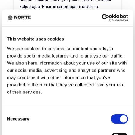
kuljettajaa. Ensimmäinen ajaa modernia
moottoritietä. Kaistat ovat leveät,...
Lue lisää
Norte Advisory
Apr 16, 2026


This website uses cookies
We use cookies to personalise content and ads, to
provide social media features and to analyse our traffic.
Kaikki
,
Uutiset
We also share information about your use of our site with
KANSALLINEN T&K-RAHOITUS PK-
our social media, advertising and analytics partners who
YRITYKSILLE –
may combine it with other information that you’ve
ELINVOIMAKESKUKSEN TUKI
provided to them or that they’ve collected from your use
KASVUUN
of their services.
Aloita kartoituksesta Norten kanssa.Artikkelin
lukuaika: 6 minuuttia | Kirjoittanut: Tiina
Consent
HarjunpääJulkisen rahoituksen painopiste on
Necessary
Selection
muuttunut vuonna 2026: tukea myönnetään
aikaisempaa enemmän kunnianhimoisille