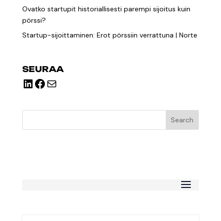
Ovatko startupit historiallisesti parempi sijoitus kuin
pörssi?
Startup-sijoittaminen: Erot pörssiin verrattuna | Norte
SEURAA
LinkedIn
Facebook
Mail
Search