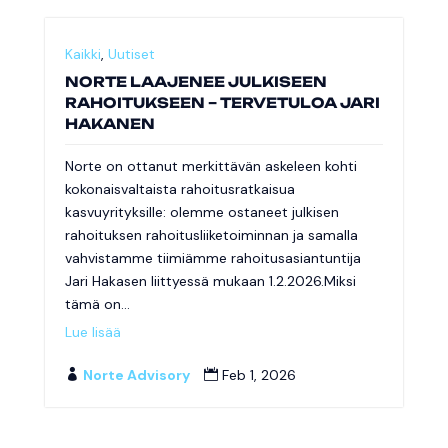
Kaikki
,
Uutiset
NORTE LAAJENEE JULKISEEN
RAHOITUKSEEN – TERVETULOA JARI
HAKANEN
Norte on ottanut merkittävän askeleen kohti
kokonaisvaltaista rahoitusratkaisua
kasvuyrityksille: olemme ostaneet julkisen
rahoituksen rahoitusliiketoiminnan ja samalla
vahvistamme tiimiämme rahoitusasiantuntija
Jari Hakasen liittyessä mukaan 1.2.2026.Miksi
tämä on...
Lue lisää
Norte Advisory
Feb 1, 2026

