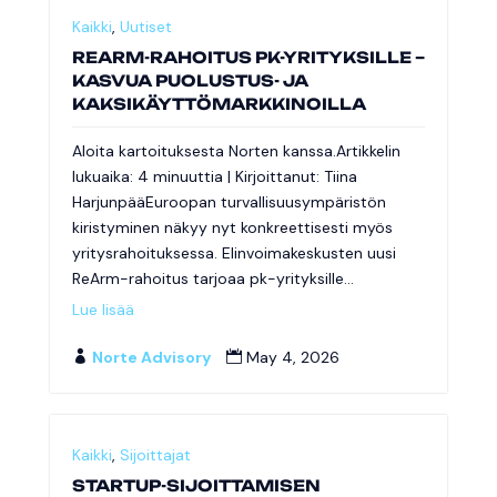
Kaikki
,
Uutiset
REARM-RAHOITUS PK-YRITYKSILLE –
KASVUA PUOLUSTUS- JA
KAKSIKÄYTTÖMARKKINOILLA
Aloita kartoituksesta Norten kanssa.Artikkelin
lukuaika: 4 minuuttia | Kirjoittanut: Tiina
HarjunpääEuroopan turvallisuusympäristön
kiristyminen näkyy nyt konkreettisesti myös
yritysrahoituksessa. Elinvoimakeskusten uusi
ReArm-rahoitus tarjoaa pk-yrityksille...
Lue lisää
Norte Advisory
May 4, 2026


Kaikki
,
Sijoittajat
STARTUP-SIJOITTAMISEN