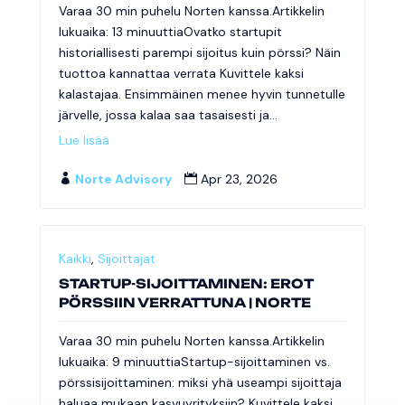
Varaa 30 min puhelu Norten kanssa.Artikkelin
lukuaika: 13 minuuttiaOvatko startupit
historiallisesti parempi sijoitus kuin pörssi? Näin
tuottoa kannattaa verrata Kuvittele kaksi
kalastajaa. Ensimmäinen menee hyvin tunnetulle
järvelle, jossa kalaa saa tasaisesti ja...
Lue lisää
Norte Advisory
Apr 23, 2026


Kaikki
,
Sijoittajat
STARTUP-SIJOITTAMINEN: EROT
PÖRSSIIN VERRATTUNA | NORTE
Varaa 30 min puhelu Norten kanssa.Artikkelin
lukuaika: 9 minuuttiaStartup-sijoittaminen vs.
pörssisijoittaminen: miksi yhä useampi sijoittaja
haluaa mukaan kasvuyrityksiin? Kuvittele kaksi