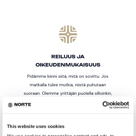
REILUUS JA
OIKEUDENMUKAISUUS
Pidämme kiinni siitä, mitä on sovittu. Jos
matkalla tulee mutkia, niistä puhutaan
suoraan. Olemme yrittäjän puolella silloinkin,
kun kaikki ei mene suunnitelmien mukaan.
Meille on tärkeää, että yhteistyön voi
myöhemmin allekirjoittaa hyvällä
This website uses cookies
omallatunnolla.
We use cookies to personalise content and ads, to