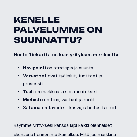
KENELLE
PALVELUMME ON
SUUNNATTU?
Norte Tiekartta on kuin yrityksen merikartta.
Navigointi
on strategia ja suunta.
Varusteet
ovat työkalut, tuotteet ja
prosessit.
Tuuli
on markkina ja sen muutokset.
Miehistö
on tiimi, vastuut ja roolit.
Satama
on tavoite – kasvu, rahoitus tai exit.
Käymme yrityksesi kanssa läpi kaikki olennaiset
skenaariot ennen matkan alkua. Mitä jos markkina