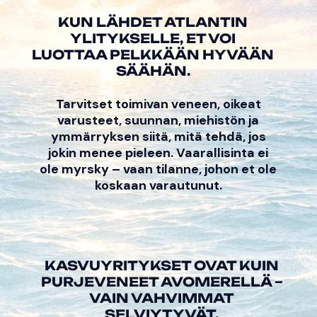
KUN LÄHDET ATLANTIN
YLITYKSELLE, ET VOI
LUOTTAA PELKKÄÄN HYVÄÄN
SÄÄHÄN.
Tarvitset toimivan veneen, oikeat
varusteet, suunnan, miehistön ja
ymmärryksen siitä, mitä tehdä, jos
jokin menee pieleen. Vaarallisinta ei
ole myrsky – vaan tilanne, johon et ole
koskaan varautunut.
KASVUYRITYKSET OVAT KUIN
PURJEVENEET AVOMERELLÄ –
VAIN VAHVIMMAT
SELVIYTYVÄT.