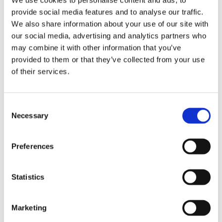
provide social media features and to analyse our traffic.
We also share information about your use of our site with
our social media, advertising and analytics partners who
may combine it with other information that you’ve
provided to them or that they’ve collected from your use
of their services.
VILPITÖN AUTTAMISEN HALU
Consent
Arvot eivät ole meille markkinointilauseita –
Necessary
Selection
ja sen me näytämme teoillamme. Työmme
perustuu operatiiviseen tekemiseen,
Preferences
strategiseen ajatteluun, vahvaan
sijoittajakokemukseen sekä haluun tarjota
osaamisemme yrittäjien ja sijoittajien
Statistics
käyttöön.
Marketing