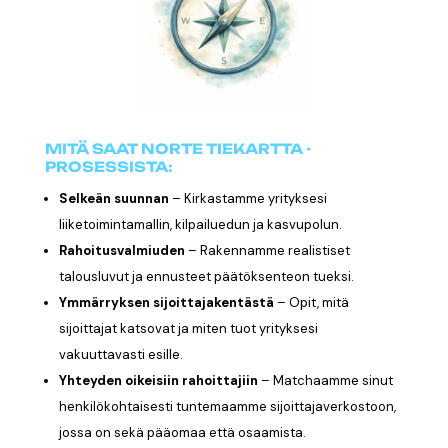
MITÄ SAAT NORTE TIEKARTTA -
PROSESSISTA:
Selkeän suunnan
–
Kirkastamme yrityksesi
liiketoimintamallin, kilpailuedun ja kasvupolun.
Rahoitusvalmiuden
–
Rakennamme realistiset
talousluvut ja ennusteet päätöksenteon tueksi.
Ymmärryksen sijoittajakentästä
–
Opit, mitä
sijoittajat katsovat ja miten tuot yrityksesi
vakuuttavasti esille.
Yhteyden oikeisiin rahoittajiin
​ –
Matchaamme sinut
henkilökohtaisesti tuntemaamme sijoittajaverkostoon,
jossa on sekä pääomaa että osaamista.