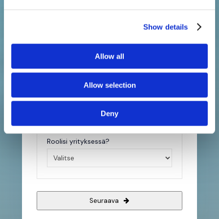
Puhelinnumero
*
Show details
Kotimaa
Allow all
Allow selection
Sähköposti
*
Deny
Roolisi yrityksessä?
Seuraava