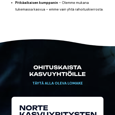
Pitkäaikaisen kumppanin
–
Olemme mukana
tukemassa kasvua – emme vain yhtä rahoituskierrosta.
OHITUSKAISTA
KASVUYHTIÖILLE
TÄYTÄ ALLA OLEVA LOMAKE
NORTE
KASVUYRITYSTEN