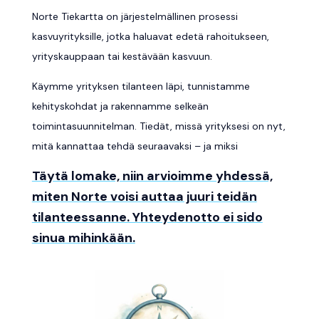
Norte Tiekartta on järjestelmällinen prosessi
kasvuyrityksille, jotka haluavat edetä rahoitukseen,
yrityskauppaan tai kestävään kasvuun.
Käymme yrityksen tilanteen läpi, tunnistamme
kehityskohdat ja rakennamme selkeän
toimintasuunnitelman. Tiedät, missä yrityksesi on nyt,
mitä kannattaa tehdä seuraavaksi – ja miksi
Täytä lomake, niin arvioimme yhdessä,
miten Norte voisi auttaa juuri teidän
tilanteessanne. Yhteydenotto ei sido
sinua mihinkään.