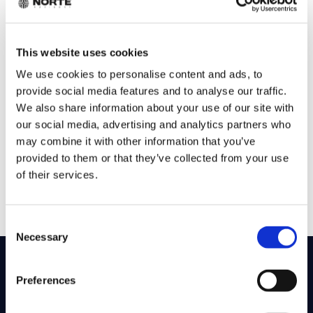


This website uses cookies
OSA III: KASVUN SKAALAUS
We use cookies to personalise content and ads, to
(≈3 KK)
provide social media features and to analyse our traffic.
We also share information about your use of our site with
Valmistamme yrityksesi hallittuun
our social media, advertising and analytics partners who
kasvuun: GTM, myynti, tiimi, riskit ja
may combine it with other information that you’ve
juridiikka.
provided to them or that they’ve collected from your use
of their services.
Consent
Necessary
Selection
Preferences