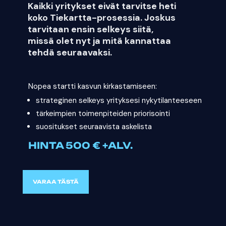
Kaikki yritykset eivät tarvitse heti
koko Tiekartta-prosessia. Joskus
tarvitaan ensin selkeys siitä,
missä olet nyt ja mitä kannattaa
tehdä seuraavaksi.
Nopea startti kasvun kirkastamiseen:
strateginen selkeys yrityksesi nykytilanteeseen
tärkeimpien toimenpiteiden priorisointi
suositukset seuraavista askelista
HINTA 500 € +ALV.
VARAA TÄSTÄ