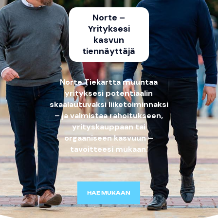
Norte –
Yrityksesi
kasvun
tiennäyttäjä
Norte Tiekartta muuntaa
yrityksesi potentiaalin
skaalautuvaksi liiketoiminnaksi
– ja valmistaa rahoitukseen,
yrityskauppaan tai
orgaaniseen kasvuun –
tavoitteesi mukaan.
HAE MUKAAN