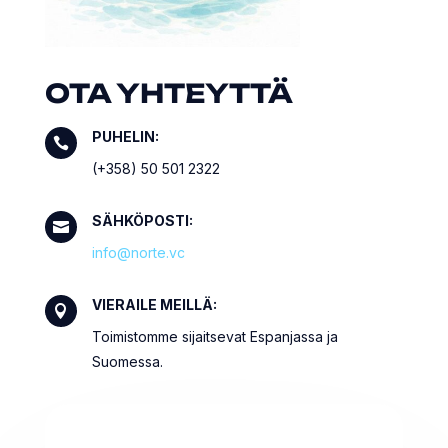
OTA YHTEYTTÄ
PUHELIN:

(+358) 50 501 2322
SÄHKÖPOSTI:

info@norte.vc
VIERAILE MEILLÄ:

Toimistomme sijaitsevat Espanjassa ja
Suomessa.