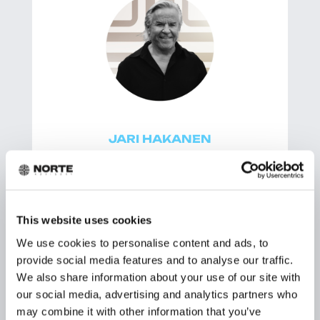
JARI HAKANEN
Rahoitusasiantuntija
This website uses cookies
We use cookies to personalise content and ads, to
+358 40 055 5033
provide social media features and to analyse our traffic.
etunimi@norte.vc
We also share information about your use of our site with
our social media, advertising and analytics partners who
VARAA AIKA
may combine it with other information that you’ve