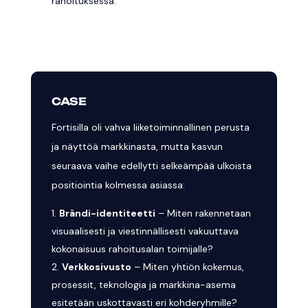
rahoituksessa.
CASE
Fortisilla oli vahva liiketoiminnallinen perusta
ja näyttöä markkinasta, mutta kasvun
seuraava vaihe edellytti selkeämpää ulkoista
positiointia kolmessa asiassa:
Brändi-identiteetti
– Miten rakennetaan
visuaalisesti ja viestinnällisesti vakuuttava
kokonaisuus rahoitusalan toimijalle?
Verkkosivusto
– Miten yhtiön kokemus,
prosessit, teknologia ja markkina-asema
esitetään uskottavasti eri kohderyhmille?