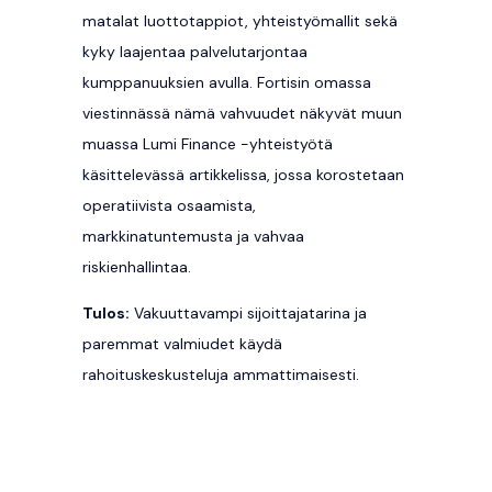
matalat luottotappiot, yhteistyömallit sekä
kyky laajentaa palvelutarjontaa
kumppanuuksien avulla. Fortisin omassa
viestinnässä nämä vahvuudet näkyvät muun
muassa Lumi Finance -yhteistyötä
käsittelevässä artikkelissa, jossa korostetaan
operatiivista osaamista,
markkinatuntemusta ja vahvaa
riskienhallintaa.
Tulos:
Vakuuttavampi sijoittajatarina ja
paremmat valmiudet käydä
rahoituskeskusteluja ammattimaisesti.