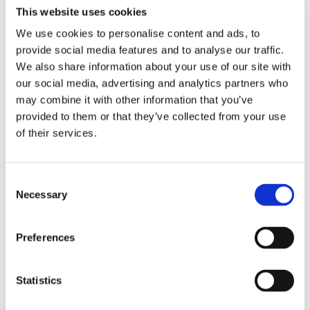
tehtävänä oli heijastaa yhtiön vahvuuksia:
This website uses cookies
kokemusta, riskienhallintaa, läpinäkyvyyttä ja
We use cookies to personalise content and ads, to
kykyä palvella pk-yrityksiä tehokkaasti.
provide social media features and to analyse our traffic.
Nämä teemat näkyvät myös Fortisin
We also share information about your use of our site with
our social media, advertising and analytics partners who
nykyisessä viestissä, jossa korostuvat
may combine it with other information that you’ve
markkinatuntemus, luotettava riskienhallinta
provided to them or that they’ve collected from your use
ja sujuva raportointi.
of their services.
Tulos:
Brändi, joka näyttää ulospäin sen
vakauden ja osaamisen, jonka varaan
Consent
liiketoiminta rakentuu.
Necessary
Selection
Preferences
Statistics