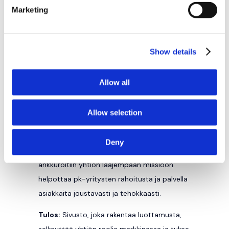
Marketing
2. VERKKOSIVUSTO – SELKEÄ
VIESTI OIKEILLE
KOHDERYHMILLE
Show details
Norte rakensi Fortisille verkkosivuston, joka
jäsentää palvelulupauksen ymmärrettäväksi.
Allow all
Sivustolla tuodaan esiin muun muassa se,
että yhtiö tarjoaa teknologiaa, prosesseja ja
Allow selection
osaamista valmiina, tuntee Suomen
markkinan ja toimii kattavan
Deny
yhteistyöverkoston kanssa. Samalla viestintä
ankkuroitiin yhtiön laajempaan missioon:
helpottaa pk-yritysten rahoitusta ja palvella
asiakkaita joustavasti ja tehokkaasti.
Tulos:
Sivusto, joka rakentaa luottamusta,