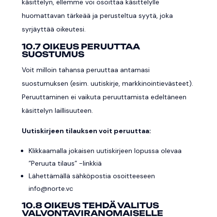
käsittelyn, ellemme voi osoittaa käsittelylle
huomattavan tärkeää ja perusteltua syytä, joka
syrjäyttää oikeutesi.
10.7 OIKEUS PERUUTTAA
SUOSTUMUS
Voit milloin tahansa peruuttaa antamasi
suostumuksen (esim. uutiskirje, markkinointievästeet).
Peruuttaminen ei vaikuta peruuttamista edeltäneen
käsittelyn laillisuuteen.
Uutiskirjeen tilauksen voit peruuttaa:
Klikkaamalla jokaisen uutiskirjeen lopussa olevaa
”Peruuta tilaus” -linkkiä
Lähettämällä sähköpostia osoitteeseen
info@norte.vc
10.8 OIKEUS TEHDÄ VALITUS
VALVONTAVIRANOMAISELLE