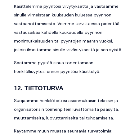
Käsittelemme pyyntösi viivytyksettä ja vastaamme
sinulle viimeistään kuukauden kuluessa pyynnön
vastaanottamisesta. Voimme tarvittaessa pidentää
vastausaikaa kahdella kuukaudella pyynnön
monimutkaisuuden tai pyyntöjen määrän vuoksi,
jolloin ilmoitamme sinulle viivästyksestä ja sen syistä.
Saatamme pyytää sinua todentamaan
henkilöllisyytesi ennen pyyntösi käsittelyä.
12. TIETOTURVA
Suojaamme henkilötietosi asianmukaisin teknisin ja
organisatorisin toimenpitein luvattomalta pääsyltä,
muuttamiselta, luovuttamiselta tai tuhoamiselta.
Käytämme muun muassa seuraavia turvatoimia: