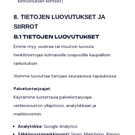
kiinnostuksen kohteet)
8. TIETOJEN LUOVUTUKSET JA
SIIRROT
8.1 TIETOJEN LUOVUTUKSET
Emme myy, vuokraa tai muutoin luovuta
henkilötietojasi kolmansille osapuolille kaupallisiin
tarkoituksiin.
Voimme luovuttaa tietojasi seuraavissa tapauksissa:
Palveluntarjoajat:
Käytämme luotettavia palveluntarjoajia
verkkosivuston ylläpitoon, analytiikkaan ja
markkinointiin:
Analytiikka:
Google Analytics
Sähköpostimarkkinointi:
[esim. Mailchimp, Klaviyo,