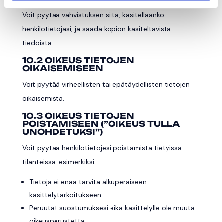
Voit pyytää vahvistuksen siitä, käsitelläänkö
henkilötietojasi, ja saada kopion käsiteltävistä
tiedoista.
10.2 OIKEUS TIETOJEN
OIKAISEMISEEN
Voit pyytää virheellisten tai epätäydellisten tietojen
oikaisemista.
10.3 OIKEUS TIETOJEN
POISTAMISEEN (”OIKEUS TULLA
UNOHDETUKSI”)
Voit pyytää henkilötietojesi poistamista tietyissä
tilanteissa, esimerkiksi:
Tietoja ei enää tarvita alkuperäiseen
käsittelytarkoitukseen
Peruutat suostumuksesi eikä käsittelylle ole muuta
oikeusperustetta