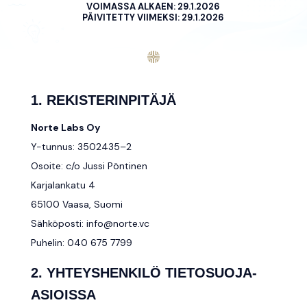
VOIMASSA ALKAEN:
29.1.2026
PÄIVITETTY VIIMEKSI:
29.1.2026
1. REKISTERINPITÄJÄ
Norte Labs Oy
Y-tunnus:
3502435–2
Osoite: c/o Jussi Pöntinen
Karjalankatu 4
65100 Vaasa, Suomi
Sähköposti:
info@norte.vc
Puhelin:
040 675 7799
2. YHTEYSHENKILÖ TIETOSUOJA-
ASIOISSA