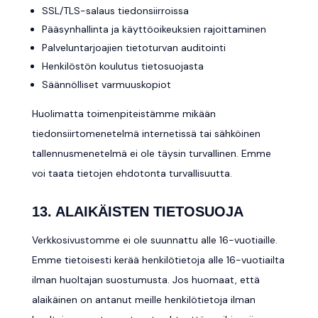
SSL/TLS-salaus tiedonsiirroissa
Pääsynhallinta ja käyttöoikeuksien rajoittaminen
Palveluntarjoajien tietoturvan auditointi
Henkilöstön koulutus tietosuojasta
Säännölliset varmuuskopiot
Huolimatta toimenpiteistämme mikään
tiedonsiirtomenetelmä internetissä tai sähköinen
tallennusmenetelmä ei ole täysin turvallinen. Emme
voi taata tietojen ehdotonta turvallisuutta.
13. ALAIKÄISTEN TIETOSUOJA
Verkkosivustomme ei ole suunnattu alle 16-vuotiaille.
Emme tietoisesti kerää henkilötietoja alle 16-vuotiailta
ilman huoltajan suostumusta. Jos huomaat, että
alaikäinen on antanut meille henkilötietoja ilman