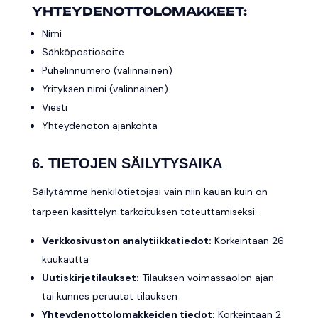
YHTEYDENOTTOLOMAKKEET:
Nimi
Sähköpostiosoite
Puhelinnumero (valinnainen)
Yrityksen nimi (valinnainen)
Viesti
Yhteydenoton ajankohta
6. TIETOJEN SÄILYTYSAIKA
Säilytämme henkilötietojasi vain niin kauan kuin on
tarpeen käsittelyn tarkoituksen toteuttamiseksi:
Verkkosivuston analytiikkatiedot:
Korkeintaan 26
kuukautta
Uutiskirjetilaukset:
Tilauksen voimassaolon ajan
tai kunnes peruutat tilauksen
Yhteydenottolomakkeiden tiedot:
Korkeintaan 2