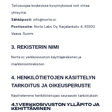
Tietosuojaa koskevissa kysymyksissä voit ottaa
yhteyttä:
Sähköposti:
info@norte.vc
Postiosoite:
Norte Labs Oy, Karjalankatu 4, 65100
Vaasa, Suomi
3. REKISTERIN NIMI
Norte.vc verkkosivuston käyttäjärekisteri ja
markkinointirekisteri
4. HENKILÖTIETOJEN KÄSITTELYN
TARKOITUS JA OIKEUSPERUSTE
Käsittelemme henkilötietojasi seuraaviin tarkoituksiin:
4.1 VERKKOSIVUSTON YLLÄPITO JA
KEHITTÄMINEN