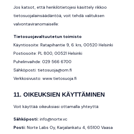
Jos katsot, että henkilötietojesi käsittely rikkoo
tietosuojalainsäädäntöä, voit tehdä valituksen
valvontaviranomaiselle:
Tietosuojavaltuutetun toimisto
Käyntiosoite: Ratapihantie 9, 6. krs, 00520 Helsinki
Postiosoite: PL 800, 00521 Helsinki
Puhelinvaihde: 029 566 6700
Sähköposti:
tietosuoja@om.fi
Verkkosivusto: www.tietosuoja.fi
11. OIKEUKSIEN KÄYTTÄMINEN
Voit käyttää oikeuksiasi ottamalla yhteyttä:
Sähköposti:
info@norte.vc
Posti:
Norte Labs Oy, Karjalankatu 4, 65100 Vaasa