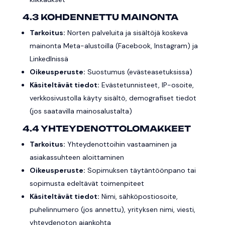
4.3 KOHDENNETTU MAINONTA
Tarkoitus:
Norten palveluita ja sisältöjä koskeva
mainonta Meta-alustoilla (Facebook, Instagram) ja
LinkedInissä
Oikeusperuste:
Suostumus (evästeasetuksissa)
Käsiteltävät tiedot:
Evästetunnisteet, IP-osoite,
verkkosivustolla käyty sisältö, demografiset tiedot
(jos saatavilla mainosalustalta)
4.4 YHTEYDENOTTOLOMAKKEET
Tarkoitus:
Yhteydenottoihin vastaaminen ja
asiakassuhteen aloittaminen
Oikeusperuste:
Sopimuksen täytäntöönpano tai
sopimusta edeltävät toimenpiteet
Käsiteltävät tiedot:
Nimi, sähköpostiosoite,
puhelinnumero (jos annettu), yrityksen nimi, viesti,
yhteydenoton ajankohta