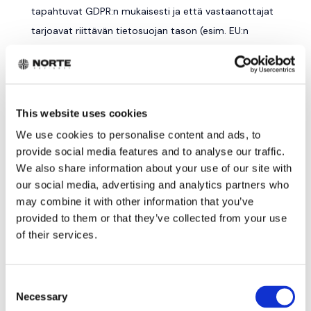
tapahtuvat GDPR:n mukaisesti ja että vastaanottajat
tarjoavat riittävän tietosuojan tason (esim. EU:n
hyväksymät vakiolausekkeet, Privacy Shield -
sertifikaatti tai vastaavat mekanismit).
9. EVÄSTEET (COOKIES)
This website uses cookies
Verkkosivustomme käyttää evästeitä
We use cookies to personalise content and ads, to
provide social media features and to analyse our traffic.
käyttökokemuksen parantamiseksi ja mainonnan
We also share information about your use of our site with
kohdentamiseksi.
our social media, advertising and analytics partners who
9.1 VÄLTTÄMÄTTÖMÄT EVÄSTEET
may combine it with other information that you’ve
provided to them or that they’ve collected from your use
Nämä evästeet ovat tarpeellisia verkkosivuston
of their services.
perustoimintojen mahdollistamiseksi. Niitä ei voi
poistaa käytöstä.
Consent
9.2 ANALYTIIKKAEVÄSTEET
Necessary
Selection
Keräämme tietoa verkkosivuston käytöstä Google