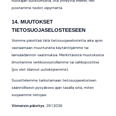
huoltajan suostumusta, ota yhteyttä meihin, niin
poistamme tiedot viipymättä.
14. MUUTOKSET
TIETOSUOJASELOSTEESEEN
Voimme päivittää tätä tietosuojaselostetta aika ajoin
vastaamaan muuttuneita käytäntöjämme tai
lainsäädännön vaatimuksia. Merkittävistä muutoksista
ilmoitamme verkkosivustollamme tai sähköpostitse
(jos olet tilannut uutiskirjeemme).
Suosittelemme tarkistamaan tietosuojaselosteen
säännöllisesti pysyäksesi ajan tasalla siitä, miten
suojaamme tietojasi.
Viimeisin päivitys:
29.1.2026