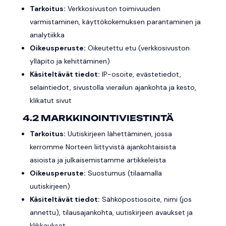
Tarkoitus:
Verkkosivuston toimivuuden
varmistaminen, käyttökokemuksen parantaminen ja
analytiikka
Oikeusperuste:
Oikeutettu etu (verkkosivuston
ylläpito ja kehittäminen)
Käsiteltävät tiedot:
IP-osoite, evästetiedot,
selaintiedot, sivustolla vierailun ajankohta ja kesto,
klikatut sivut
4.2 MARKKINOINTIVIESTINTÄ
Tarkoitus:
Uutiskirjeen lähettäminen, jossa
kerromme Norteen liittyvistä ajankohtaisista
asioista ja julkaisemistamme artikkeleista
Oikeusperuste:
Suostumus (tilaamalla
uutiskirjeen)
Käsiteltävät tiedot:
Sähköpostiosoite, nimi (jos
annettu), tilausajankohta, uutiskirjeen avaukset ja
klikkaukset