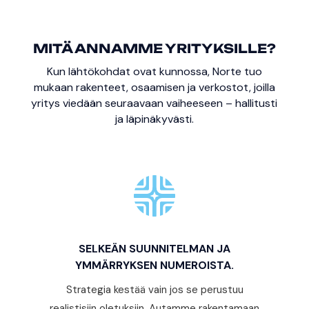
MITÄ ANNAMME YRITYKSILLE?
Kun lähtökohdat ovat kunnossa, Norte tuo
mukaan rakenteet, osaamisen ja verkostot, joilla
yritys viedään seuraavaan vaiheeseen – hallitusti
ja läpinäkyvästi.
SELKEÄN SUUNNITELMAN JA
YMMÄRRYKSEN NUMEROISTA.
Strategia kestää vain jos se perustuu
realistisiin oletuksiin. Autamme rakentamaan