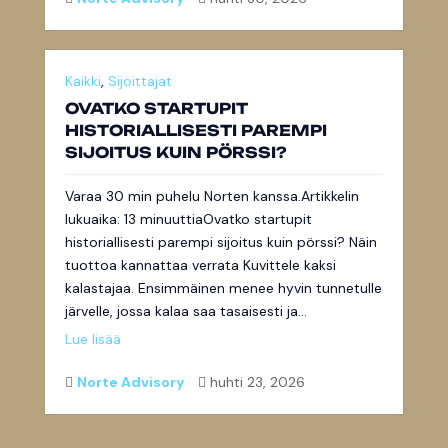
Kaikki
,
Sijoittajat
OVATKO STARTUPIT
HISTORIALLISESTI PAREMPI
SIJOITUS KUIN PÖRSSI?
Varaa 30 min puhelu Norten kanssa.Artikkelin
lukuaika: 13 minuuttiaOvatko startupit
historiallisesti parempi sijoitus kuin pörssi? Näin
tuottoa kannattaa verrata Kuvittele kaksi
kalastajaa. Ensimmäinen menee hyvin tunnetulle
järvelle, jossa kalaa saa tasaisesti ja...
Lue lisää
Norte Advisory
huhti 23, 2026

