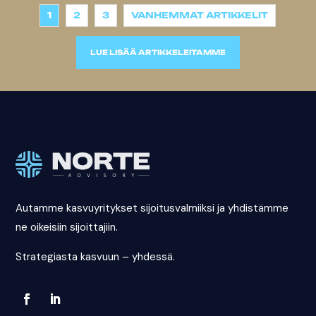
1
2
3
VANHEMMAT ARTIKKELIT
LUE LISÄÄ ARTIKKELEITAMME
Autamme kasvuyritykset sijoitusvalmiiksi ja yhdistämme
ne oikeisiin sijoittajiin.
Strategiasta kasvuun – yhdessä.