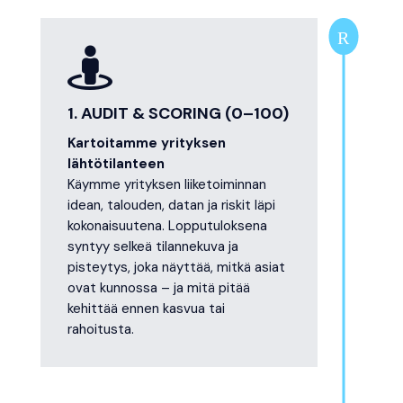
R

1. AUDIT & SCORING (0–100)
Kartoitamme yrityksen
lähtötilanteen
Käymme yrityksen liiketoiminnan
idean, talouden, datan ja riskit läpi
kokonaisuutena. Lopputuloksena
syntyy selkeä tilannekuva ja
pisteytys, joka näyttää, mitkä asiat
ovat kunnossa – ja mitä pitää
kehittää ennen kasvua tai
rahoitusta.