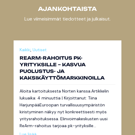
AJANKOHTAISTA
Lue viimeisimmät tiedotteet ja julkaisut.
Kaikki
,
Uutiset
REARM-RAHOITUS PK-
YRITYKSILLE – KASVUA
PUOLUSTUS- JA
KAKSIKÄYTTÖMARKKINOILLA
Aloita kartoituksesta Norten kanssa.Artikkelin
lukuaika: 4 minuuttia | Kirjoittanut: Tiina
HarjunpääEuroopan turvallisuusympäristön
kiristyminen näkyy nyt konkreettisesti myös
yritysrahoituksessa. Elinvoimakeskusten uusi
ReArm-rahoitus tarjoaa pk-yrityksille...
Lue lisää