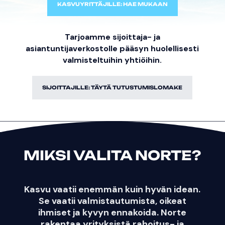
KASVUYRITTÄJILLE: HAE MUKAAN
Tarjoamme sijoittaja- ja
asiantuntijaverkostolle pääsyn huolellisesti
valmisteltuihin yhtiöihin.
SIJOITTAJILLE: TÄYTÄ TUTUSTUMISLOMAKE
MIKSI VALITA NORTE?
Kasvu vaatii enemmän kuin hyvän idean.
Se vaatii valmistautumista, oikeat
ihmiset ja kyvyn ennakoida. Norte
rakentaa yrityksistä rahoitus- ja