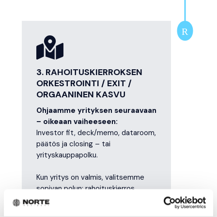
R

3. RAHOITUSKIERROKSEN
ORKESTROINTI / EXIT /
ORGAANINEN KASVU
Ohjaamme yrityksen seuraavaan
– oikeaan vaiheeseen:
Investor fit, deck/memo, dataroom,
päätös ja closing – tai
yrityskauppapolku.
Kun yritys on valmis, valitsemme
sopivan polun: rahoituskierros,
yrityskauppa tai hallittu orgaaninen
kasvu. Autamme sijoittajamätsissä,