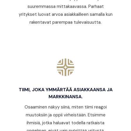
suuremmassa mittakaavassa. Parhaat
yritykset luovat arvoa asiakkailleen samalla kun
rakentavat parempaa tulevaisuutta.
TIIMI, JOKA YMMÄRTÄÄ ASIAKKAANSA JA
MARKKINANSA.
Osaaminen näkyy siinä, miten tiimi reagoi
muutoksiin ja oppii virheistään. Etsimme
ihmisiä, jotka haluavat todella ratkaista
ongelman, eivät vain pyörittää yritystä.