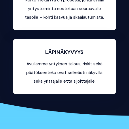
Norte Tiekartta on prosessi, jonka avulla
yritystoiminta nostetaan seuraavalle
tasolle – kohti kasvua ja skaalautumista.
LÄPINÄKYVYYS
Avullamme yrityksen talous, riskit sekä
päätöksenteko ovat selkeästi näkyvillä
sekä yrittäjälle että sijoittajalle.