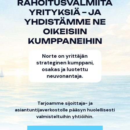
RAHOITUSVALMIITA
YRITYKSIÄ – JA
YHDISTÄMME NE
OIKEISIIN
KUMPPANEIHIN
Norte on yrittäjän
strateginen kumppani,
osakas ja luotettu
neuvonantaja.
Tarjoamme sijoittaja- ja
asiantuntijaverkostolle pääsyn huolellisesti
valmisteltuihin yhtiöihin.