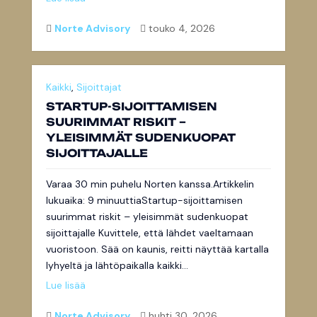
Norte Advisory
touko 4, 2026


Kaikki
,
Sijoittajat
STARTUP-SIJOITTAMISEN
SUURIMMAT RISKIT –
YLEISIMMÄT SUDENKUOPAT
SIJOITTAJALLE
Varaa 30 min puhelu Norten kanssa.Artikkelin
lukuaika: 9 minuuttiaStartup-sijoittamisen
suurimmat riskit – yleisimmät sudenkuopat
sijoittajalle Kuvittele, että lähdet vaeltamaan
vuoristoon. Sää on kaunis, reitti näyttää kartalla
lyhyeltä ja lähtöpaikalla kaikki...
Lue lisää
Norte Advisory
huhti 30, 2026

