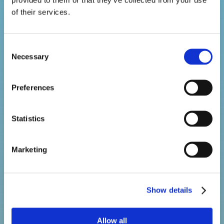
yhtiön kautta?
of their services.
Yksityishenkilönä
Oman sijoitusyhtiön kautta
Family office / sijoitusyhteisön
Consent
kautta
Necessary
Selection
Yrityksen kautta
Muu, mikä?
Preferences
Muu, mikä?
Statistics
5. Mikä kuvaa sinua parhaiten
sijoittajana?
Marketing
Uusi sijoittaja listaamattomissa
kohteissa
Kokenut yksityissijoittaja
Show details
Business angel
Yrittäjä / ex-yrittäjä
Kiinteistösijoittaja
Allow all