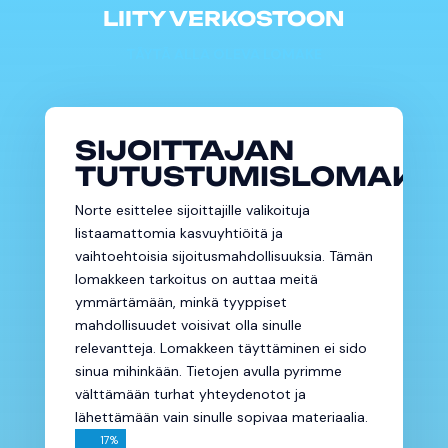
LIITY VERKOSTOON
TÄYTÄ ALLA OLEVA LOMAKE
SIJOITTAJAN
TUTUSTUMISLOMAKE
Norte esittelee sijoittajille valikoituja
listaamattomia kasvuyhtiöitä ja
vaihtoehtoisia sijoitusmahdollisuuksia. Tämän
lomakkeen tarkoitus on auttaa meitä
ymmärtämään, minkä tyyppiset
mahdollisuudet voisivat olla sinulle
relevantteja. Lomakkeen täyttäminen ei sido
sinua mihinkään. Tietojen avulla pyrimme
välttämään turhat yhteydenotot ja
lähettämään vain sinulle sopivaa materiaalia.
17
%