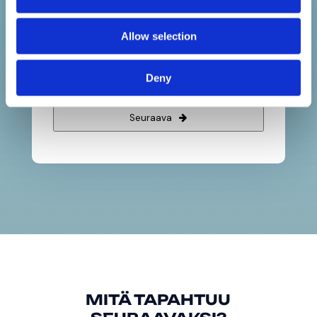
Velkakirja- tai korkotuottosijoittaja
Family office / ammattimainen
Allow selection
sijoittaja
Muu
Deny
Seuraava
MITÄ TAPAHTUU