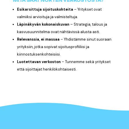
MITÄ SAAT NORTEN VERKOSTOSTA?
Esikarsittuja sijoituskohteita
–
Yritykset ovat
valmiiksi arvioituja ja valmisteltuja.
Läpinäkyvän kokonaiskuvan
–
Strategia, talous ja
kasvusuunnitelma ovat nähtävissä alusta asti.
Relevanssia, ei massaa
–
Yhdistämme sinut suoraan
yrityksiin, jotka sopivat sijoitusprofiiliisi ja
kiinnostuksenkohteisiisi.
Luotettavan verkoston
–
Tunnemme sekä yritykset
että sijoittajat henkilökohtaisesti.