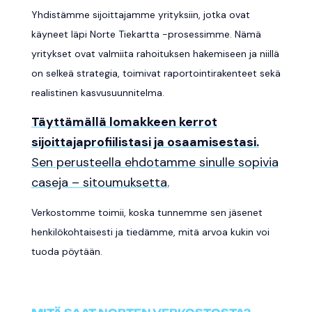
Yhdistämme sijoittajamme yrityksiin, jotka ovat
käyneet läpi Norte Tiekartta -prosessimme. Nämä
yritykset ovat valmiita rahoituksen hakemiseen ja niillä
on selkeä strategia, toimivat raportointirakenteet sekä
realistinen kasvusuunnitelma.
Täyttämällä lomakkeen kerrot
sijoittajaprofiilistasi ja osaamisestasi.
Sen perusteella ehdotamme sinulle sopivia
caseja – sitoumuksetta.
Verkostomme toimii, koska tunnemme sen jäsenet
henkilökohtaisesti ja tiedämme, mitä arvoa kukin voi
tuoda pöytään.