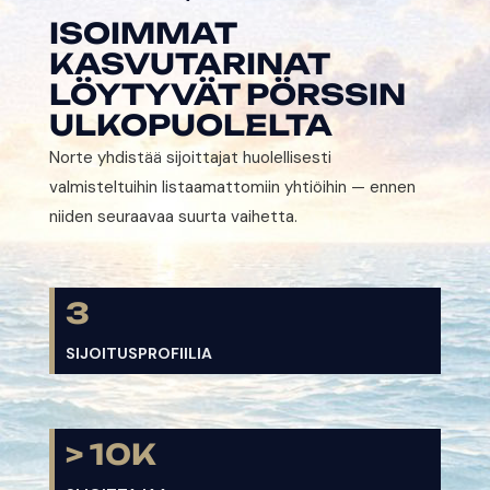
ISOIMMAT
KASVUTARINAT
LÖYTYVÄT PÖRSSIN
ULKOPUOLELTA
Norte yhdistää sijoittajat huolellisesti
valmisteltuihin listaamattomiin yhtiöihin — ennen
niiden seuraavaa suurta vaihetta.
3
SIJOITUSPROFIILIA
> 10K