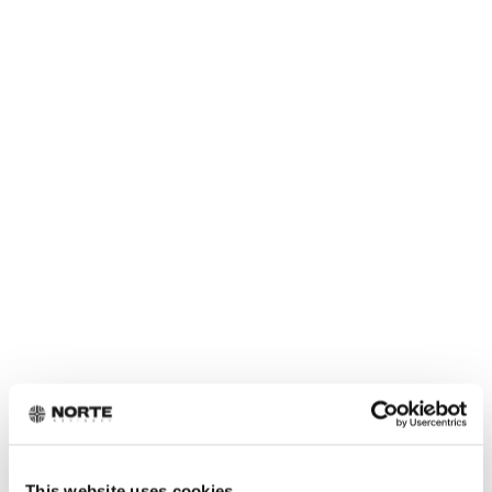
Norte on jo tänään yrittäjän strateginen kumppani,
osaaja ja luotettu neuvonantaja. Autamme
rakentamaan rahoituskelpoisuutta ja rahoituspolkua
systemaattisesti – mutta tähän asti julkinen rahoitus
on jäänyt usein irralliseksi palaksi kokonaisuudessa.
Tämä muuttuu nyt:
Kun pystymme huomioimaan julkisen rahoituksen ja
tukien mahdollisuudet yhtenä saumattomana osana
kokonaisrahoitusratkaisua, yrittäjän kasvu ei jää
rahoituksen jalkoihin.
MITÄ TÄMÄ TARKOITTAA
YRITTÄJÄLLE
KÄYTÄNNÖSSÄ?
This website uses cookies