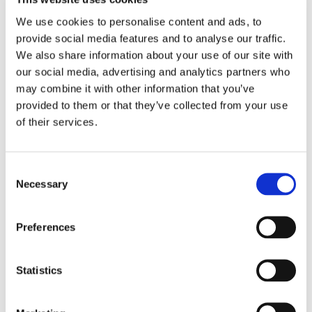
We use cookies to personalise content and ads, to
1. SELKEÄMPI RAHOITUSPOLKU
provide social media features and to analyse our traffic.
Pääoma, tuet ja velka samaan suunnitelmaan – ei
We also share information about your use of our site with
enää irrallisia hakemuksia tai päällekkäisiä prosesseja.
our social media, advertising and analytics partners who
may combine it with other information that you’ve
2. VAHVEMPI STRATEGINEN
provided to them or that they’ve collected from your use
KUMPPANUUS
of their services.
Rahoitus ei jää ”palapeliksi”, vaan kytkeytyy suoraan
kasvun tiekarttaan. Tiedät mitä haet, milloin ja miksi.
Consent
3. MARKKINOIDEN KATTAVIN
Necessary
Selection
RAHOITUSRATKAISUJEN
KOKONAISUUS
Preferences
EU-tuet, julkinen rahoitus, osakepääoma, hybridimallit
– kaikki yhden kumppanin kautta.
Statistics
JARI HAKANEN: KOKEMUS JA