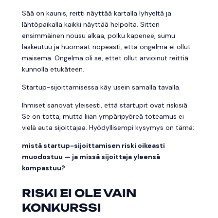
Sää on kaunis, reitti näyttää kartalla lyhyeltä ja
lähtöpaikalla kaikki näyttää helpolta. Sitten
ensimmäinen nousu alkaa, polku kapenee, sumu
laskeutuu ja huomaat nopeasti, että ongelma ei ollut
maisema. Ongelma oli se, ettet ollut arvioinut reittiä
kunnolla etukäteen.
Startup-sijoittamisessa käy usein samalla tavalla.
Ihmiset sanovat yleisesti, että startupit ovat riskisiä.
Se on totta, mutta liian ympäripyöreä toteamus ei
vielä auta sijoittajaa. Hyödyllisempi kysymys on tämä:
mistä startup-sijoittamisen riski oikeasti
muodostuu — ja missä sijoittaja yleensä
kompastuu?
RISKI EI OLE VAIN
KONKURSSI