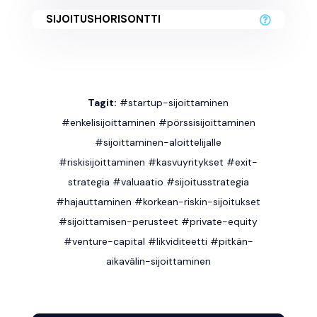
SIJOITUSHORISONTTI
Tagit:
#startup-sijoittaminen
#enkelisijoittaminen #pörssisijoittaminen
#sijoittaminen-aloittelijalle
#riskisijoittaminen #kasvuyritykset #exit-
strategia #valuaatio #sijoitusstrategia
#hajauttaminen #korkean-riskin-sijoitukset
#sijoittamisen-perusteet #private-equity
#venture-capital #likviditeetti #pitkän-
aikavälin-sijoittaminen