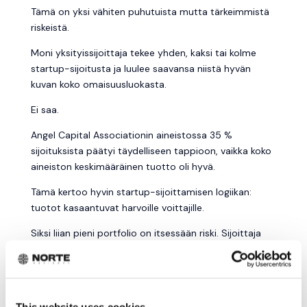
Tämä on yksi vähiten puhutuista mutta tärkeimmistä
riskeistä.
Moni yksityissijoittaja tekee yhden, kaksi tai kolme
startup-sijoitusta ja luulee saavansa niistä hyvän
kuvan koko omaisuusluokasta.
Ei saa.
Angel Capital Associationin aineistossa 35 %
sijoituksista päätyi täydelliseen tappioon, vaikka koko
aineiston keskimääräinen tuotto oli hyvä.
Tämä kertoo hyvin startup-sijoittamisen logiikan:
tuotot kasaantuvat harvoille voittajille.
Siksi liian pieni portfolio on itsessään riski. Sijoittaja
voi tehdä ihan järkeviä päätöksiä ja silti jäädä ilman
voittajia, jotka kantaisivat salkkua.
SUDENKUOPPA 4: CAP