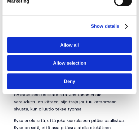
Marketing
vanhojen sijoittajien asemaa
exit-tilanteessa ehdot tuottavat yllätyksiä
Show details
SUDENKUOPPA 5:
FOLLOW-ON-KYKYÄ EI
Allow all
MIETITÄ
Startup-sijoittaminen ei ole aina yksi päätös. Se voi
Allow selection
olla päätösten sarja.
Jos yhtiö etenee hyvin, myöhemmät kierrokset voivat
Deny
olla juuri niitä hetkiä, jolloin sijoittaja haluaisi puolustaa
omistustaan tai lisätä sitä. Jos tähän ei ole
varauduttu etukäteen, sijoittaja joutuu katsomaan
sivusta, kun diluutio tekee työnsä.
Kyse ei ole siitä, että joka kierrokseen pitäisi osallistua.
Kyse on siitä, että asia pitäisi ajatella etukäteen.