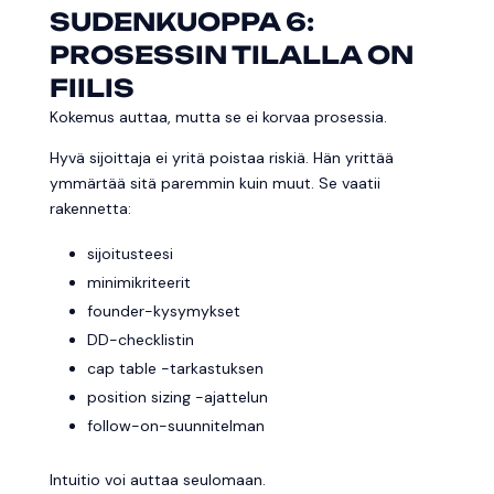
SUDENKUOPPA 6:
PROSESSIN TILALLA ON
FIILIS
Kokemus auttaa, mutta se ei korvaa prosessia.
Hyvä sijoittaja ei yritä poistaa riskiä. Hän yrittää
ymmärtää sitä paremmin kuin muut. Se vaatii
rakennetta:
sijoitusteesi
minimikriteerit
founder-kysymykset
DD-checklistin
cap table -tarkastuksen
position sizing -ajattelun
follow-on-suunnitelman
Intuitio voi auttaa seulomaan.