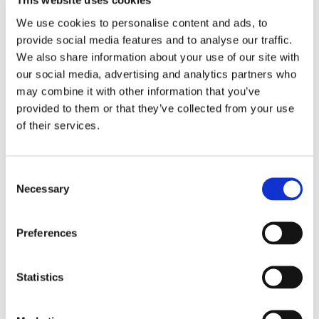
This website uses cookies
TABLE JA EHDOT
We use cookies to personalise content and ads, to
LUETAAN LIIAN KEVYESTI
provide social media features and to analyse our traffic.
We also share information about your use of our site with
Tylsä kohta. Erittäin tärkeä kohta.
our social media, advertising and analytics partners who
Sijoittaja käyttää paljon aikaa tuotteeseen, tiimiin ja
may combine it with other information that you’ve
markkinaan, mutta vilkaisee omistusrakennetta,
provided to them or that they’ve collected from your use
option poolia, preferenssejä, diluutiota ja
of their services.
kierrosehtoja liian nopeasti.
Virhe.
Consent
Hyväkin yhtiö voi olla huono sijoitus, jos rakenne on
Necessary
Selection
väärä.
Esimerkiksi:
Preferences
arvostus on liian kireä suhteessa vaiheeseen
tuleva diluutio syö enemmän kuin sijoittaja
Statistics
ymmärtää
option pool rakennetaan tavalla, joka heikentää