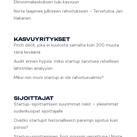
Elinvoimakeskuksen tuki kasvuun
Norte laajenee julkiseen rahoitukseen – Tervetuloa Jari
Hakanen
KASVUYRITYKSET
Pitch deck, joka ei kuulosta samalta kuin 200 muuta
tänä keväänä
Audit ennen hypeä: miksi startup tarvitsee rehellisen
lähtötilan analyysin
Miksi niin moni startup ei ole rahoitusvalmis?
SIJOITTAJAT
Startup-sijoittamisen suurimmat riskit – yleisimmät
sudenkuopat sijoittajalle
Ovatko startupit historiallisesti parempi sijoitus kuin
pörssi?
Startup-sijoittaminen: Erot pörssiin verrattuna | Norte