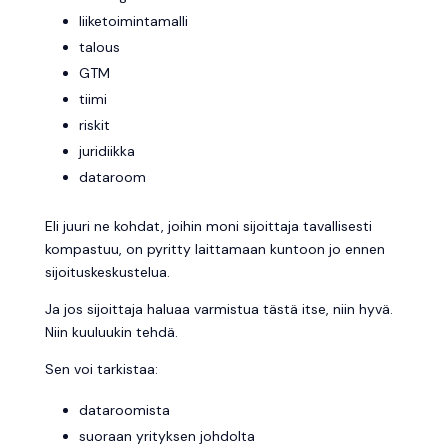
liiketoimintamalli
talous
GTM
tiimi
riskit
juridiikka
dataroom
Eli juuri ne kohdat, joihin moni sijoittaja tavallisesti
kompastuu, on pyritty laittamaan kuntoon jo ennen
sijoituskeskustelua.
Ja jos sijoittaja haluaa varmistua tästä itse, niin hyvä.
Niin kuuluukin tehdä.
Sen voi tarkistaa:
dataroomista
suoraan yrityksen johdolta