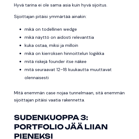
Hyvä tarina ei ole sama asia kuin hyvä sijoitus.
Sijoittajan pitäisi ymmärtää ainakin:
mikä on todellinen wedge
mikä näyttö on aidosti relevanttia
kuka ostaa, miksi ja milloin
mikä on kierroksen hinnoittelun logiikka
mitä riskejä founder itse näkee
mitä seuraavat 12–18 kuukautta muuttavat
olennaisesti
Mitä enemmän case nojaa tunnelmaan, sitä enemmän
sijoittajan pitäisi vaatia rakennetta.
SUDENKUOPPA 3:
PORTFOLIO JÄÄ LIIAN
PIENEKSI