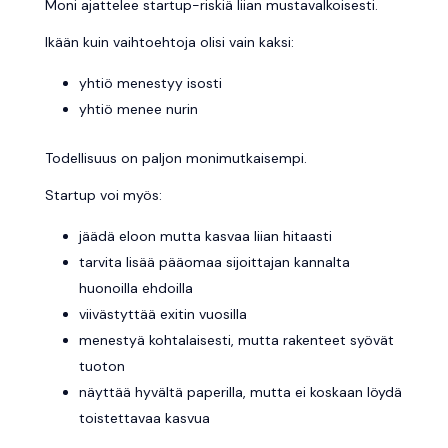
Moni ajattelee startup-riskiä liian mustavalkoisesti.
Ikään kuin vaihtoehtoja olisi vain kaksi:
yhtiö menestyy isosti
yhtiö menee nurin
Todellisuus on paljon monimutkaisempi.
Startup voi myös:
jäädä eloon mutta kasvaa liian hitaasti
tarvita lisää pääomaa sijoittajan kannalta
huonoilla ehdoilla
viivästyttää exitin vuosilla
menestyä kohtalaisesti, mutta rakenteet syövät
tuoton
näyttää hyvältä paperilla, mutta ei koskaan löydä
toistettavaa kasvua