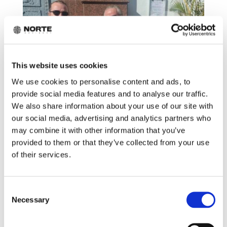
This website uses cookies
We use cookies to personalise content and ads, to
provide social media features and to analyse our traffic.
We also share information about your use of our site with
NORTE LAAJENEE JULKISEEN
RAHOITUKSEEN – TERVETULOA
our social media, advertising and analytics partners who
JARI HAKANEN
may combine it with other information that you’ve
Kirjoittanut
Norte Advisory
|
helmi 1, 2026
|
Kaikki
,
provided to them or that they’ve collected from your use
Uutiset
of their services.
Viimeiset Uutiset Norte laajenee julkiseen rahoitukseen
– Tervetuloa Jari Hakanen Oppaat Seuraa LinkedIn ...
Consent
Necessary
Selection
VIIMEISET UUTISET