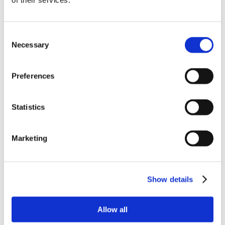
of their services.
Pitch lupaa enemmän kuin nykytila kestää
Tässä kohtaa sijoittaja ei ajattele “wow”. Hän ajattelee
Consent
“mitä muuta tässä on arvioitu samalla tavalla
Necessary
Selection
yläkanttiin?”
Rahoitukselle ei ole selkeää käyttöä
Preferences
Jos founder ei osaa kertoa, mihin raha menee ja mitä
Statistics
sillä syntyy, raha ei tule.
Riskit sivuutetaan kokonaan
Marketing
Tämä on aina huono merkki. Jokaisessa startupissa on
riskejä. Fiksu founder ei esitä, ettei niitä ole. Hän
näyttää, että ne on tunnistettu ja niille on
Show details
suunnitelma.
Allow all
MITÄ FOUNDERIN PITÄISI