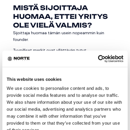
MISTÄ SIJOITTAJA
HUOMAA, ETTEI YRITYS
OLE VIELÄ VALMIS?
Sijoittaja huomaa tämän usein nopeammin kuin
founder.
Tyypilliset merkit ovat yllättävän tutut:
Tarina ja numerot eivät puhu samaa kieltä
This website uses cookies
Founder puhuu massiivisesta markkinasta, mutta luvut
näyttävät siltä, ettei asiakashankintaa ole vielä
We use cookies to personalise content and ads, to
ymmärretty kunnolla.
provide social media features and to analyse our traffic.
We also share information about your use of our site with
Tiimi ei kata kriittisiä osaamisalueita
our social media, advertising and analytics partners who
may combine it with other information that you’ve
Tuote voi olla lupaava, mutta kukaan ei oikeasti
provided to them or that they’ve collected from your use
omista myyntiä, taloutta tai toteutusta.