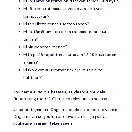
Miksi tämä ongelma on riittävän tärkeä juuri nyt?
Mikä tekee ratkaisusta voittavan eikä vain
kiinnostavan?
Miten liiketoiminta tuottaa rahaa?
Miksi tämä tiimi on oikea ratkaisemaan juuri
tämän?
Mihin pääoma menee?
Mitä pitää tapahtua seuraavan 12–18 kuukauden
aikana?
Mitkä ovat suurimmat riskit ja miten niitä
hallitaan?
Jos nämä eivät ole kasassa, et yleensä ole vielä
“fundraising mode”. Olet vielä rakennusvaiheessa.
Ja se on täysin ok. Ongelma ei ole se, ettet ole valmis.
Ongelma on se, jos luulet olevasi valmis ja poltat
kuukausia väärään tekemiseen.