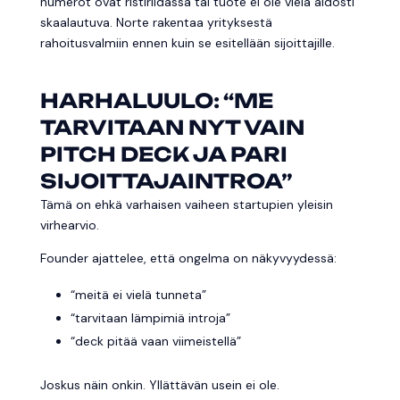
numerot ovat ristiriidassa tai tuote ei ole vielä aidosti
skaalautuva. Norte rakentaa yrityksestä
rahoitusvalmiin ennen kuin se esitellään sijoittajille.
HARHALUULO: “ME
TARVITAAN NYT VAIN
PITCH DECK JA PARI
SIJOITTAJAINTROA”
Tämä on ehkä varhaisen vaiheen startupien yleisin
virhearvio.
Founder ajattelee, että ongelma on näkyvyydessä:
“meitä ei vielä tunneta”
“tarvitaan lämpimiä introja”
“deck pitää vaan viimeistellä”
Joskus näin onkin. Yllättävän usein ei ole.