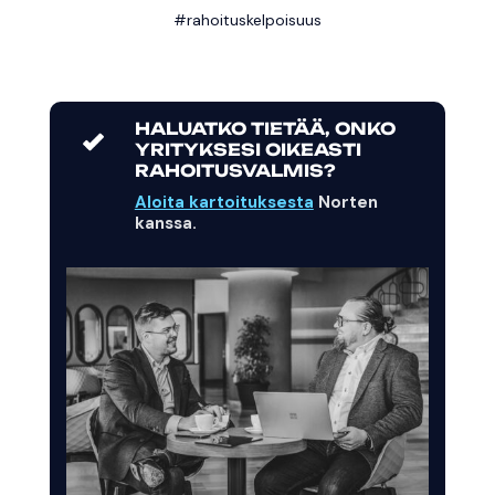
#rahoituskelpoisuus
HALUATKO TIETÄÄ, ONKO
YRITYKSESI OIKEASTI
RAHOITUSVALMIS?
Aloita kartoituksesta
Norten
kanssa.