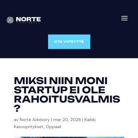
OTA YHTEYTTÄ
MIKSI NIIN MONI
STARTUP EI OLE
RAHOITUSVALMIS
?
av
Norte Advisory
|
mar 20, 2026
|
Kaikki
,
Kasvuyritykset
,
Oppaat