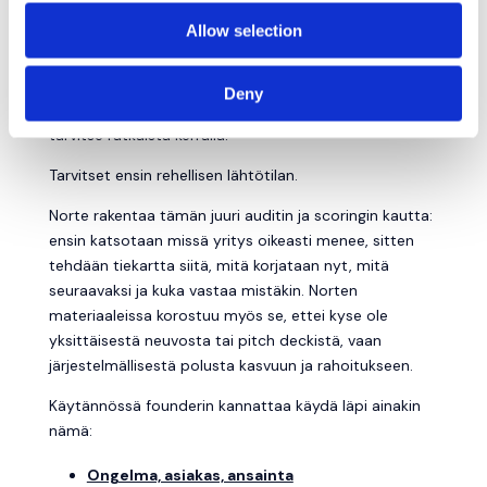
TEHDÄ ENNEN KUIN HÄN
Allow selection
ALKAA JAHDATA
SIJOITTAJIA?
Deny
Tässä kohtaa hyvä uutinen on se, että kaikkea ei
tarvitse ratkaista kerralla.
Tarvitset ensin rehellisen lähtötilan.
Norte rakentaa tämän juuri auditin ja scoringin kautta:
ensin katsotaan missä yritys oikeasti menee, sitten
tehdään tiekartta siitä, mitä korjataan nyt, mitä
seuraavaksi ja kuka vastaa mistäkin. Norten
materiaaleissa korostuu myös se, ettei kyse ole
yksittäisestä neuvosta tai pitch deckistä, vaan
järjestelmällisestä polusta kasvuun ja rahoitukseen.
Käytännössä founderin kannattaa käydä läpi ainakin
nämä:
Ongelma, asiakas, ansainta