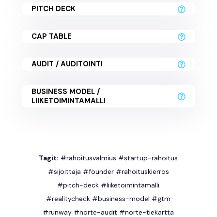
PITCH DECK
CAP TABLE
AUDIT / AUDITOINTI
BUSINESS MODEL /
LIIKETOIMINTAMALLI
Tagit:
#rahoitusvalmius #startup-rahoitus
#sijoittaja #founder #rahoituskierros
#pitch-deck #liiketoimintamalli
#realitycheck #business-model #gtm
#runway #norte-audit #norte-tiekartta