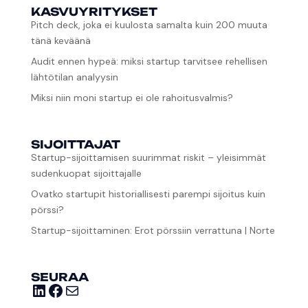
KASVUYRITYKSET
Pitch deck, joka ei kuulosta samalta kuin 200 muuta
tänä keväänä
Audit ennen hypeä: miksi startup tarvitsee rehellisen
lähtötilan analyysin
Miksi niin moni startup ei ole rahoitusvalmis?
SIJOITTAJAT
Startup-sijoittamisen suurimmat riskit – yleisimmät
sudenkuopat sijoittajalle
Ovatko startupit historiallisesti parempi sijoitus kuin
pörssi?
Startup-sijoittaminen: Erot pörssiin verrattuna | Norte
SEURAA
LinkedIn
Facebook
E-post