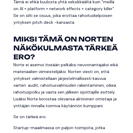
Tämä ei ehkä kuulosta yhtä seksikkäältä kuin “meillä
on AI + platform + network effects + category killer”.
Se on silti se osuus, joka erottaa rahoituskelpoisen
yrityksen pitch deck -kansasta.
MIKSI TÄMÄ ON NORTEN
NÄKÖKULMASTA TÄRKEÄ
ERO?
Norte ei asemoi itseään pelkäksi neuvonantajaksi eikä
materiaalien viimeistelijäksi. Norten viesti on, että
yritykset valmistellaan järjestelmällisesti kasvua
varten: audit, rahoitusvalmiuden rakentaminen, oikea
rahoituspolku ja vasta sen jälkeen sijoittajille esittely.
Lisäksi Norte korostaa olevansa aktiivinen omistaja ja
yrittäjän rinnalla toimiva käytännön kumppani.
Se on tärkeä ero.
Startup-maailmassa on paljon toimijoita, jotka