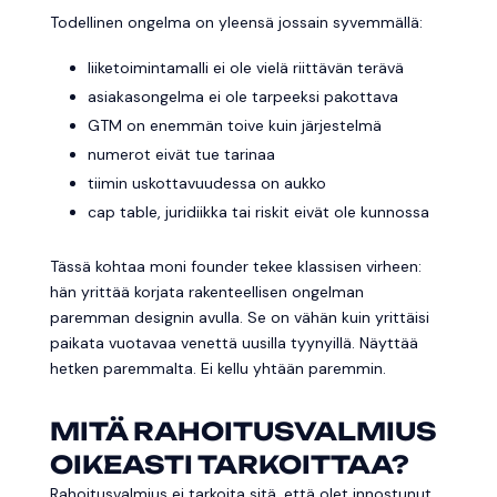
Todellinen ongelma on yleensä jossain syvemmällä:
liiketoimintamalli ei ole vielä riittävän terävä
asiakasongelma ei ole tarpeeksi pakottava
GTM on enemmän toive kuin järjestelmä
numerot eivät tue tarinaa
tiimin uskottavuudessa on aukko
cap table, juridiikka tai riskit eivät ole kunnossa
Tässä kohtaa moni founder tekee klassisen virheen:
hän yrittää korjata rakenteellisen ongelman
paremman designin avulla. Se on vähän kuin yrittäisi
paikata vuotavaa venettä uusilla tyynyillä. Näyttää
hetken paremmalta. Ei kellu yhtään paremmin.
MITÄ RAHOITUSVALMIUS
OIKEASTI TARKOITTAA?
Rahoitusvalmius ei tarkoita sitä, että olet innostunut