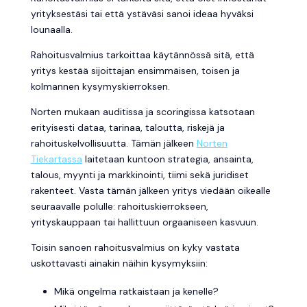
yrityksestäsi tai että ystäväsi sanoi ideaa hyväksi
lounaalla.
Rahoitusvalmius tarkoittaa käytännössä sitä, että
yritys kestää sijoittajan ensimmäisen, toisen ja
kolmannen kysymyskierroksen.
Norten mukaan auditissa ja scoringissa katsotaan
erityisesti dataa, tarinaa, taloutta, riskejä ja
rahoituskelvollisuutta. Tämän jälkeen
Norten
Tiekartassa
laitetaan kuntoon strategia, ansainta,
talous, myynti ja markkinointi, tiimi sekä juridiset
rakenteet. Vasta tämän jälkeen yritys viedään oikealle
seuraavalle polulle: rahoituskierrokseen,
yrityskauppaan tai hallittuun orgaaniseen kasvuun.
Toisin sanoen rahoitusvalmius on kyky vastata
uskottavasti ainakin näihin kysymyksiin:
Mikä ongelma ratkaistaan ja kenelle?