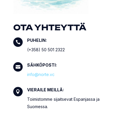
OTA YHTEYTTÄ
PUHELIN:

(+358) 50 501 2322
SÄHKÖPOSTI:

info@norte.vc
VIERAILE MEILLÄ:

Toimistomme sijaitsevat Espanjassa ja
Suomessa.