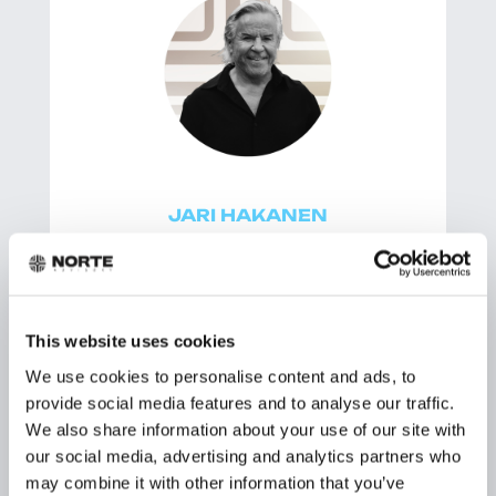
JARI HAKANEN
Rahoitusasiantuntija
This website uses cookies
We use cookies to personalise content and ads, to
+358 40 055 5033
provide social media features and to analyse our traffic.
etunimi@norte.vc
We also share information about your use of our site with
our social media, advertising and analytics partners who
VARAA AIKA
may combine it with other information that you’ve