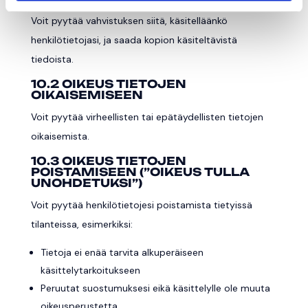
Voit pyytää vahvistuksen siitä, käsitelläänkö
henkilötietojasi, ja saada kopion käsiteltävistä
tiedoista.
10.2 OIKEUS TIETOJEN
OIKAISEMISEEN
Voit pyytää virheellisten tai epätäydellisten tietojen
oikaisemista.
10.3 OIKEUS TIETOJEN
POISTAMISEEN (”OIKEUS TULLA
UNOHDETUKSI”)
Voit pyytää henkilötietojesi poistamista tietyissä
tilanteissa, esimerkiksi:
Tietoja ei enää tarvita alkuperäiseen
käsittelytarkoitukseen
Peruutat suostumuksesi eikä käsittelylle ole muuta
oikeusperustetta