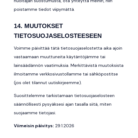
huoltajan suostumusta, ota yhteyttä meihin, niin
poistamme tiedot viipymättä.
14. MUUTOKSET
TIETOSUOJASELOSTEESEEN
Voimme päivittää tätä tietosuojaselostetta aika ajoin
vastaamaan muuttuneita käytäntöjämme tai
lainsäädännön vaatimuksia. Merkittävistä muutoksista
ilmoitamme verkkosivustollamme tai sähköpostitse
(jos olet tilannut uutiskirjeemme).
Suosittelemme tarkistamaan tietosuojaselosteen
säännöllisesti pysyäksesi ajan tasalla siitä, miten
suojaamme tietojasi.
Viimeisin päivitys:
29.1.2026