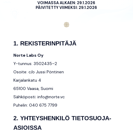
VOIMASSA ALKAEN:
29.1.2026
PÄIVITETTY VIIMEKSI:
29.1.2026
1. REKISTERINPITÄJÄ
Norte Labs Oy
Y-tunnus:
3502435–2
Osoite: c/o Jussi Pöntinen
Karjalankatu 4
65100 Vaasa, Suomi
Sähköposti:
info@norte.vc
Puhelin:
040 675 7799
2. YHTEYSHENKILÖ TIETOSUOJA-
ASIOISSA