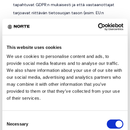
tapahtuvat GDPR:n mukaisesti ja että vastaanottajat
tarjoavat riittävän tietosuojan tason (esim. EU:n
hyväksymät vakiolausekkeet, Privacy Shield -
sertifikaatti tai vastaavat mekanismit).
9. EVÄSTEET (COOKIES)
This website uses cookies
Verkkosivustomme käyttää evästeitä
We use cookies to personalise content and ads, to
provide social media features and to analyse our traffic.
käyttökokemuksen parantamiseksi ja mainonnan
We also share information about your use of our site with
kohdentamiseksi.
our social media, advertising and analytics partners who
9.1 VÄLTTÄMÄTTÖMÄT EVÄSTEET
may combine it with other information that you’ve
provided to them or that they’ve collected from your use
Nämä evästeet ovat tarpeellisia verkkosivuston
of their services.
perustoimintojen mahdollistamiseksi. Niitä ei voi
poistaa käytöstä.
Consent
9.2 ANALYTIIKKAEVÄSTEET
Necessary
Selection
Keräämme tietoa verkkosivuston käytöstä Google