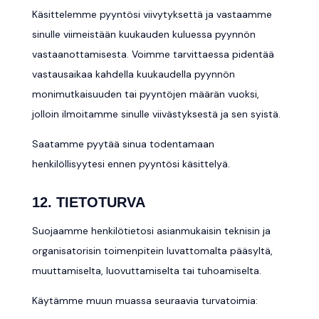
Käsittelemme pyyntösi viivytyksettä ja vastaamme
sinulle viimeistään kuukauden kuluessa pyynnön
vastaanottamisesta. Voimme tarvittaessa pidentää
vastausaikaa kahdella kuukaudella pyynnön
monimutkaisuuden tai pyyntöjen määrän vuoksi,
jolloin ilmoitamme sinulle viivästyksestä ja sen syistä.
Saatamme pyytää sinua todentamaan
henkilöllisyytesi ennen pyyntösi käsittelyä.
12. TIETOTURVA
Suojaamme henkilötietosi asianmukaisin teknisin ja
organisatorisin toimenpitein luvattomalta pääsyltä,
muuttamiselta, luovuttamiselta tai tuhoamiselta.
Käytämme muun muassa seuraavia turvatoimia: