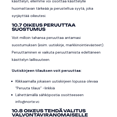
käsittelyn, ellemme voi osoittaa käsittelylle
huomattavan tärkeää ja perusteltua syytä, joka
syrjäyttää oikeutesi.
10.7 OIKEUS PERUUTTAA
SUOSTUMUS
Voit milloin tahansa peruuttaa antamasi
suostumuksen (esim. uutiskirje, markkinointievästeet).
Peruuttaminen ei vaikuta peruuttamista edeltäneen
käsittelyn laillisuuteen.
Uutiskirjeen tilauksen voit peruuttaa:
Klikkaamalla jokaisen uutiskirjeen lopussa olevaa
”Peruuta tilaus” -linkkiä
Lähettämällä sähköpostia osoitteeseen
info@norte.vc
10.8 OIKEUS TEHDÄ VALITUS
VALVONTAVIRANOMAISELLE