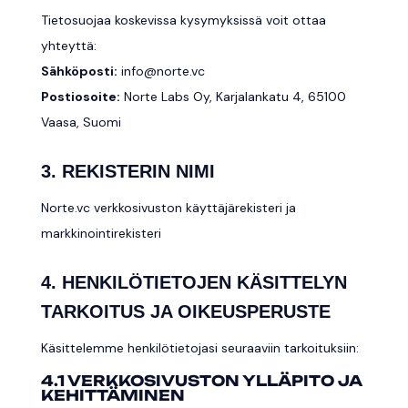
Tietosuojaa koskevissa kysymyksissä voit ottaa
yhteyttä:
Sähköposti:
info@norte.vc
Postiosoite:
Norte Labs Oy, Karjalankatu 4, 65100
Vaasa, Suomi
3. REKISTERIN NIMI
Norte.vc verkkosivuston käyttäjärekisteri ja
markkinointirekisteri
4. HENKILÖTIETOJEN KÄSITTELYN
TARKOITUS JA OIKEUSPERUSTE
Käsittelemme henkilötietojasi seuraaviin tarkoituksiin:
4.1 VERKKOSIVUSTON YLLÄPITO JA
KEHITTÄMINEN