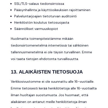
SSL/TLS-salaus tiedonsiirroissa
Pääsynhallinta ja käyttöoikeuksien rajoittaminen
Palveluntarjoajien tietoturvan auditointi
Henkilöstön koulutus tietosuojasta
Säännölliset varmuuskopiot
Huolimatta toimenpiteistämme mikään
tiedonsiirtomenetelmä internetissä tai sähköinen
tallennusmenetelmä ei ole täysin turvallinen. Emme
voi taata tietojen ehdotonta turvallisuutta.
13. ALAIKÄISTEN TIETOSUOJA
Verkkosivustomme ei ole suunnattu alle 16-vuotiaille.
Emme tietoisesti kerää henkilötietoja alle 16-vuotiailta
ilman huoltajan suostumusta. Jos huomaat, että
alaikäinen on antanut meille henkilötietoja ilman