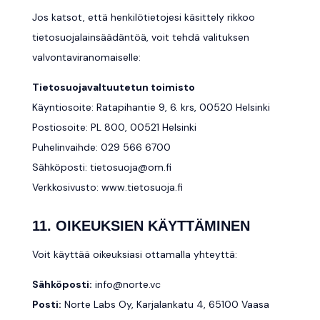
Jos katsot, että henkilötietojesi käsittely rikkoo
tietosuojalainsäädäntöä, voit tehdä valituksen
valvontaviranomaiselle:
Tietosuojavaltuutetun toimisto
Käyntiosoite: Ratapihantie 9, 6. krs, 00520 Helsinki
Postiosoite: PL 800, 00521 Helsinki
Puhelinvaihde: 029 566 6700
Sähköposti:
tietosuoja@om.fi
Verkkosivusto: www.tietosuoja.fi
11. OIKEUKSIEN KÄYTTÄMINEN
Voit käyttää oikeuksiasi ottamalla yhteyttä:
Sähköposti:
info@norte.vc
Posti:
Norte Labs Oy, Karjalankatu 4, 65100 Vaasa