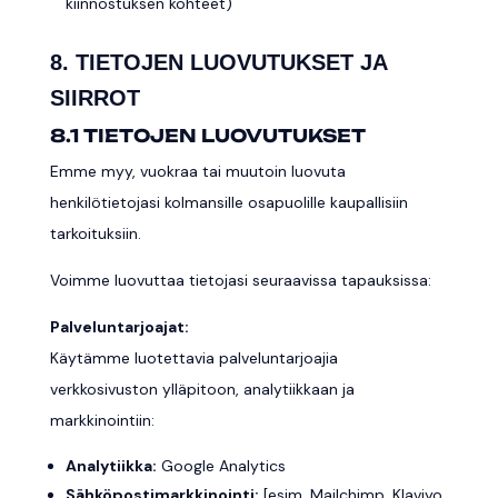
kiinnostuksen kohteet)
8. TIETOJEN LUOVUTUKSET JA
SIIRROT
8.1 TIETOJEN LUOVUTUKSET
Emme myy, vuokraa tai muutoin luovuta
henkilötietojasi kolmansille osapuolille kaupallisiin
tarkoituksiin.
Voimme luovuttaa tietojasi seuraavissa tapauksissa:
Palveluntarjoajat:
Käytämme luotettavia palveluntarjoajia
verkkosivuston ylläpitoon, analytiikkaan ja
markkinointiin:
Analytiikka:
Google Analytics
Sähköpostimarkkinointi:
[esim. Mailchimp, Klaviyo,