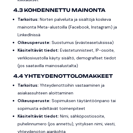
4.3 KOHDENNETTU MAINONTA
Tarkoitus:
Norten palveluita ja sisältöjä koskeva
mainonta Meta-alustoilla (Facebook, Instagram) ja
LinkedInissä
Oikeusperuste:
Suostumus (evästeasetuksissa)
Käsiteltävät tiedot:
Evästetunnisteet, IP-osoite,
verkkosivustolla käyty sisältö, demografiset tiedot
(jos saatavilla mainosalustalta)
4.4 YHTEYDENOTTOLOMAKKEET
Tarkoitus:
Yhteydenottoihin vastaaminen ja
asiakassuhteen aloittaminen
Oikeusperuste:
Sopimuksen täytäntöönpano tai
sopimusta edeltävät toimenpiteet
Käsiteltävät tiedot:
Nimi, sähköpostiosoite,
puhelinnumero (jos annettu), yrityksen nimi, viesti,
yhteydenoton ajankohta