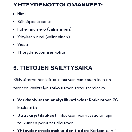
YHTEYDENOTTOLOMAKKEET:
Nimi
Sähköpostiosoite
Puhelinnumero (valinnainen)
Yrityksen nimi (valinnainen)
Viesti
Yhteydenoton ajankohta
6. TIETOJEN SÄILYTYSAIKA
Säilytämme henkilötietojasi vain niin kauan kuin on
tarpeen käsittelyn tarkoituksen toteuttamiseksi:
Verkkosivuston analytiikkatiedot:
Korkeintaan 26
kuukautta
Uutiskirjetilaukset:
Tilauksen voimassaolon ajan
tai kunnes peruutat tilauksen
Yhteydenottolomakkeiden tiedot:
Korkeintaan 2