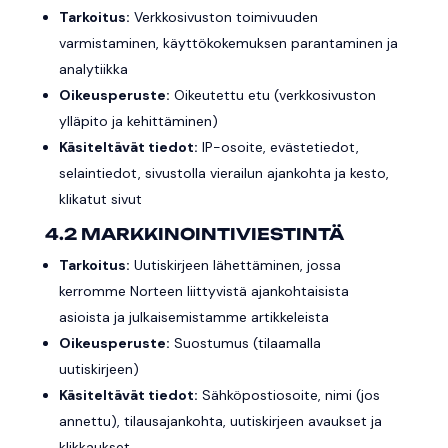
Tarkoitus:
Verkkosivuston toimivuuden
varmistaminen, käyttökokemuksen parantaminen ja
analytiikka
Oikeusperuste:
Oikeutettu etu (verkkosivuston
ylläpito ja kehittäminen)
Käsiteltävät tiedot:
IP-osoite, evästetiedot,
selaintiedot, sivustolla vierailun ajankohta ja kesto,
klikatut sivut
4.2 MARKKINOINTIVIESTINTÄ
Tarkoitus:
Uutiskirjeen lähettäminen, jossa
kerromme Norteen liittyvistä ajankohtaisista
asioista ja julkaisemistamme artikkeleista
Oikeusperuste:
Suostumus (tilaamalla
uutiskirjeen)
Käsiteltävät tiedot:
Sähköpostiosoite, nimi (jos
annettu), tilausajankohta, uutiskirjeen avaukset ja
klikkaukset