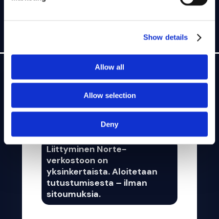
Show details
Allow all
Allow selection
MITÄ SEURAAVAKSI?
Deny
Liittyminen Norte-
verkostoon on
yksinkertaista. Aloitetaan
tutustumisesta – ilman
sitoumuksia.