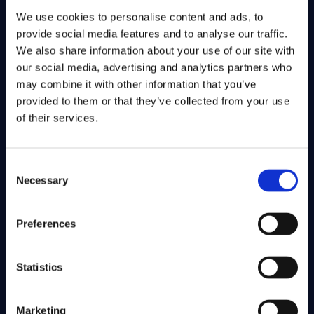
MIKSI NORTEN
We use cookies to personalise content and ads, to
YHTIÖT
provide social media features and to analyse our traffic.
OVAT HELPOMPIA
We also share information about your use of our site with
our social media, advertising and analytics partners who
ARVIOIDA?
may combine it with other information that you’ve
provided to them or that they’ve collected from your use
Norte Tiekartta kattaa strategian,
of their services.
talouden, juridiikan, myynnin,
markkinoinnin ja operatiivisen
toiminnan. Se vie yritykset
Consent
järjestelmällisesi kohti rahoitusta,
Necessary
Selection
orgaanista kasvua tai yrityskauppaa.
Preferences
Sijoittajana näet:
missä yhtiö on nyt
Statistics
mitä riskejä on tunnistettu
mitä seuraavaksi tapahtuu.
Marketing