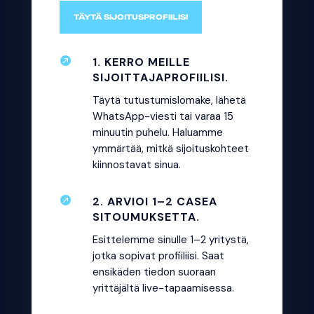
TÄYTÄ SIJOITUSPROFIILISI

1. KERRO MEILLE
SIJOITTAJAPROFIILISI.
Täytä tutustumislomake, lähetä
WhatsApp-viesti tai varaa 15
minuutin puhelu. Haluamme
ymmärtää, mitkä sijoituskohteet
kiinnostavat sinua.

2. ARVIOI 1–2 CASEA
SITOUMUKSETTA.
Esittelemme sinulle 1–2 yritystä,
jotka sopivat profiiliisi. Saat
ensikäden tiedon suoraan
yrittäjältä live-tapaamisessa.