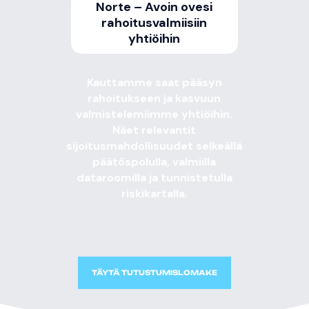
Norte – Avoin ovesi
rahoitusvalmiisiin
yhtiöihin
Kauttamme saat pääsyn
rahoitukseen ja kasvuun
valmistelemiimme yhtiöihin.
Näet relevantit
sijoitusmahdollisuudet selkeällä
päätöspolulla, valmiilla
dataroomilla ja tunnistetulla
riskikartalla.
TÄYTÄ TUTUSTUMISLOMAKE