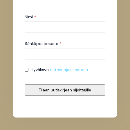
Nimi
*
Email
Sähköpostiosoite
*
*
Hyväksyn
tietosuojaselosteen
.
Tilaan uutiskirjeen sijoittajille