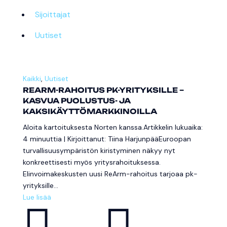
Sijoittajat
Uutiset
Kaikki
,
Uutiset
REARM-RAHOITUS PK-YRITYKSILLE –
KASVUA PUOLUSTUS- JA
KAKSIKÄYTTÖMARKKINOILLA
Aloita kartoituksesta Norten kanssa.Artikkelin lukuaika:
4 minuuttia | Kirjoittanut: Tiina HarjunpääEuroopan
turvallisuusympäristön kiristyminen näkyy nyt
konkreettisesti myös yritysrahoituksessa.
Elinvoimakeskusten uusi ReArm-rahoitus tarjoaa pk-
yrityksille...
Lue lisää