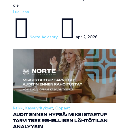
ole...
Lue lisää


Norte Advisory
apr 2, 2026
Kaikki
,
Kasvuyritykset
,
Oppaat
AUDIT ENNEN HYPEÄ: MIKSI STARTUP
TARVITSEE REHELLISEN LÄHTÖTILAN
ANALYYSIN