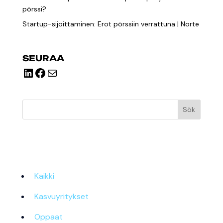
pörssi?
Startup-sijoittaminen: Erot pörssiin verrattuna | Norte
SEURAA
LinkedIn
Facebook
E-post
Sök
Kaikki
Kasvuyritykset
Oppaat