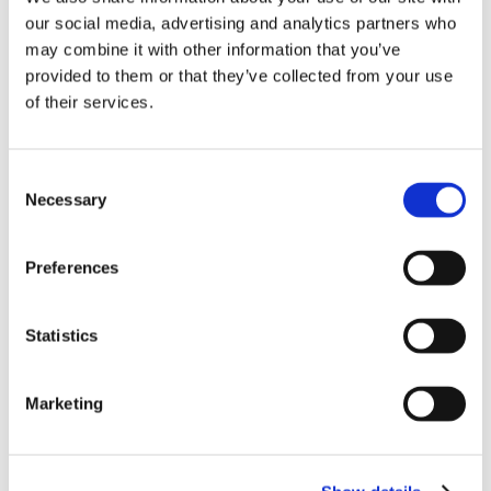
Varaa 30 min puhelu Norten kanssa.Artikkelin lukuaika:
our social media, advertising and analytics partners who
9 minuuttiaStartup-sijoittaminen vs.
may combine it with other information that you’ve
pörssisijoittaminen: miksi yhä useampi sijoittaja
provided to them or that they’ve collected from your use
haluaa mukaan kasvuyrityksiin? Kuvittele kaksi
of their services.
kuljettajaa. Ensimmäinen ajaa modernia moottoritietä.
Kaistat ovat leveät,...
Lue lisää


Consent
Necessary
Selection
Norte Advisory
apr 16, 2026
Preferences
Statistics
Kaikki
,
Uutiset
KANSALLINEN T&K-RAHOITUS PK-
YRITYKSILLE – ELINVOIMAKESKUKSEN
Marketing
TUKI KASVUUN
Aloita kartoituksesta Norten kanssa.Artikkelin lukuaika:
6 minuuttia | Kirjoittanut: Tiina HarjunpääJulkisen