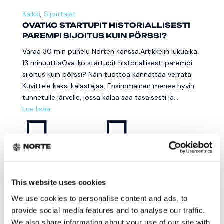
Kaikki
,
Sijoittajat
OVATKO STARTUPIT HISTORIALLISESTI
PAREMPI SIJOITUS KUIN PÖRSSI?
Varaa 30 min puhelu Norten kanssa.Artikkelin lukuaika:
13 minuuttiaOvatko startupit historiallisesti parempi
sijoitus kuin pörssi? Näin tuottoa kannattaa verrata
Kuvittele kaksi kalastajaa. Ensimmäinen menee hyvin
tunnetulle järvelle, jossa kalaa saa tasaisesti ja...
Lue lisää


Norte Advisory
apr 23, 2026
This website uses cookies
Kaikki
,
Sijoittajat
We use cookies to personalise content and ads, to
STARTUP-SIJOITTAMINEN: EROT
provide social media features and to analyse our traffic.
PÖRSSIIN VERRATTUNA | NORTE
We also share information about your use of our site with