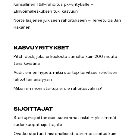
Kansallinen T&K-rahoitus pk-yrityksille –
Elinvoimakeskuksen tuki kasvuun
Norte laajenee julkiseen rahoitukseen – Tervetuloa Jari
Hakanen
KASVUYRITYKSET
Pitch deck, joka ei kuulosta samalta kuin 200 muuta
tänä keväänä
Audit ennen hypeä: miksi startup tarvitsee rehellisen
lähtötilan analyysin
Miksi niin moni startup ei ole rahoitusvalmis?
SIJOITTAJAT
Startup-sijoittamisen suurimmat riskit – yleisimmät
sudenkuopat sijoittajalle
Ovatko startupit historiallisesti parempi sijoitus kuin