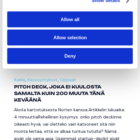
rahoituksen painopiste on muuttunut vuonna 2026:
Show details
tukea myönnetään aikaisempaa enemmän
kunnianhimoisille innovaatioille ja kasvuhakuisille
Allow all
yrityksille. Yksi...
Lue lisää


Allow selection
Deny
Norte Advisory
apr 9, 2026
Kaikki
,
Kasvuyritykset
,
Oppaat
PITCH DECK, JOKA EI KUULOSTA
SAMALTA KUIN 200 MUUTA TÄNÄ
KEVÄÄNÄ
Aloita kartoituksesta Norten kanssa.Artikkelin lukuaika:
4 minuuttiaRehellinen kysymys: onko pitch deckinne
oikeasti hyvä, vai oletteko vain katsoneet sitä niin
monta kertaa, että se alkaa tuntua tutulta? Nämä
eivät ole sama asia. Useimmat startup-deckit eivät