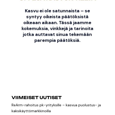
Kasvu ei ole satunnaista – se
syntyy oikeista päätöksistä
oikeaan aikaan. Tässä jaamme
kokemuksia, vinkkejä ja tarinoita
jotka auttavat sinua tekemään
parempia päätöksiä.
VIIMEISET UUTISET
ReArm-rahoitus pk-yrityksille – kasvua puolustus- ja
kaksikäyttömarkkinoilla