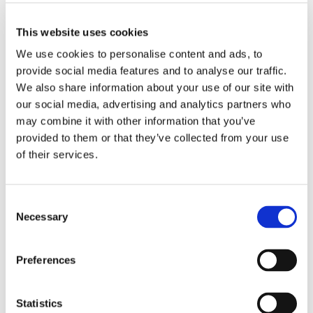
MUTTA RISKIT OVAT
TODELLISIA
This website uses cookies
Tästä ei kannata puhua pehmeästi: startup-
We use cookies to personalise content and ads, to
sijoittaminen ei tarjoa korkeampaa upsidea ilmaiseksi.
provide social media features and to analyse our traffic.
FINRA muistuttaa yksityisiin sijoituksiin liittyvistä
We also share information about your use of our site with
keskeisistä riskeistä, kuten epälikviditeetistä,
our social media, advertising and analytics partners who
rajallisemman tiedon saatavuudesta, lyhyemmästä
may combine it with other information that you’ve
toimintahistoriasta ja siitä, ettei tietoa aina ole
provided to them or that they’ve collected from your use
varmennettu samalla tavalla kuin julkisilla markkinoilla.
of their services.
Käytännössä startup-sijoittaja ottaa enemmän:
Consent
yhtiökohtaista riskiä
Necessary
Selection
execution-riskiä
informaation epäsymmetriaa
Preferences
aikariskiä
rakenteellista riskiä
Statistics
Tämä on juuri se hinta, joka maksetaan siitä, että