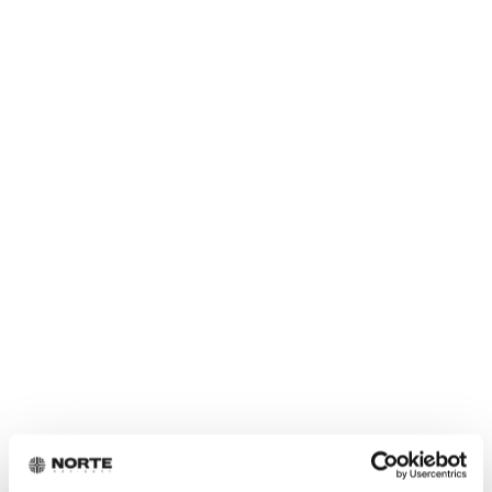
Startup-sijoittaminen voi tarjota:
pääsyn mukaan aikaisessa vaiheessa
mahdollisuuden tukea yrittäjiä läheltä
mahdollisuuden hyödyntää omaa verkostoa ja
osaamista
salkkuun korkeampaa kasvupotentiaalia kuin
kypsissä yhtiöissä
Moni sijoittaja ei hae vain tuottoa. Hän hakee myös
mahdollisuutta olla mukana rakentamassa yrityksiä,
joilla on aito mahdollisuus kasvaa merkittäviksi.
Ja juuri tähän Norte haluaa tuoda rakennetta. Emme
halua esitellä sijoittajille mitä tahansa startupia, vaan
yrityksiä, joiden perustaa, logiikkaa ja
sijoituskelpoisuutta on rakennettu yhdessä founderien
kanssa.