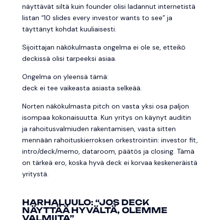
näyttävät siltä kuin founder olisi ladannut internetistä
listan “10 slides every investor wants to see” ja
täyttänyt kohdat kuuliaisesti.
Sijoittajan näkökulmasta ongelma ei ole se, etteikö
deckissä olisi tarpeeksi asiaa.
Ongelma on yleensä tämä:
deck ei tee vaikeasta asiasta selkeää.
Norten näkökulmasta pitch on vasta yksi osa paljon
isompaa kokonaisuutta. Kun yritys on käynyt auditin
ja rahoitusvalmiuden rakentamisen, vasta sitten
mennään rahoituskierroksen orkestrointiin: investor fit,
intro/deck/memo, dataroom, päätös ja closing. Tämä
on tärkeä ero, koska hyvä deck ei korvaa keskeneräistä
yritystä.
HARHALUULO: “JOS DECK
NÄYTTÄÄ HYVÄLTÄ, OLEMME
VALMIITA”