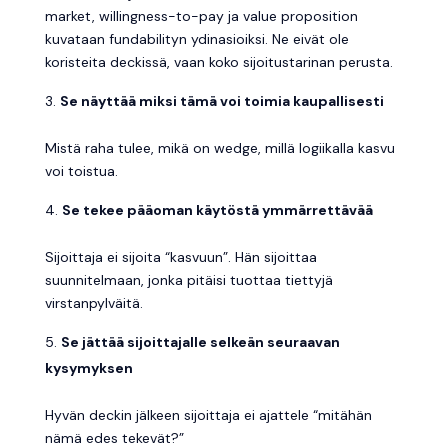
market, willingness-to-pay ja value proposition
kuvataan fundabilityn ydinasioiksi. Ne eivät ole
koristeita deckissä, vaan koko sijoitustarinan perusta.
Se näyttää miksi tämä voi toimia kaupallisesti
Mistä raha tulee, mikä on wedge, millä logiikalla kasvu
voi toistua.
Se tekee pääoman käytöstä ymmärrettävää
Sijoittaja ei sijoita “kasvuun”. Hän sijoittaa
suunnitelmaan, jonka pitäisi tuottaa tiettyjä
virstanpylväitä.
Se jättää sijoittajalle selkeän seuraavan
kysymyksen
Hyvän deckin jälkeen sijoittaja ei ajattele “mitähän
nämä edes tekevät?”