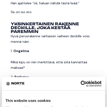
Hän ajattelee “ok, haluan nähdä tästä lisää.”
Se on iso ero.
YKSINKERTAINEN RAKENNE
DECKILLE, JOKA KESTÄÄ
PAREMMIN
Hyvä perusrakenne varhaisen vaiheen deckille voisi
mennä näin:
Ongelma
Mikä kipu on niin merkittävä, että siitä kannattaa
maksaa?
Ratkaisu
Mitä teette ja mikä on teidän etu verrattuna muihin?
Miksi nyt
This website uses cookies