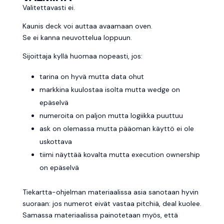
Valitettavasti ei.
Kaunis deck voi auttaa avaamaan oven.
Se ei kanna neuvottelua loppuun.
Sijoittaja kyllä huomaa nopeasti, jos:
tarina on hyvä mutta data ohut
markkina kuulostaa isolta mutta wedge on
epäselvä
numeroita on paljon mutta logiikka puuttuu
ask on olemassa mutta pääoman käyttö ei ole
uskottava
tiimi näyttää kovalta mutta execution ownership
on epäselvä
Tiekartta-ohjelman materiaalissa asia sanotaan hyvin
suoraan: jos numerot eivät vastaa pitchiä, deal kuolee.
Samassa materiaalissa painotetaan myös, että