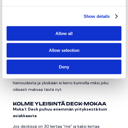
Tiimi
Show details
Miksi juuri te pystytte voittamaan?
Talous ja ask
Allow all
Paljonko haette, mihin se menee ja mitä sillä
Allow selection
saavutetaan?
Tämä ei ole pyhä kaava.
Deny
Mutta se on huomattavasti parempi kuin 18 slidea,
joista kolme kertoo “vision”, neljä kertoo teknologian
hienoudesta ja yksikään ei kerro kunnolla miksi joku
oikeasti maksaa tästä nyt.
KOLME YLEISINTÄ DECK-MOKAA
Moka 1: Deck puhuu enemmän yrityksestä kuin
asiakkaasta
Jos deckissä on 30 kertaa “me” ja kaksi kertaa