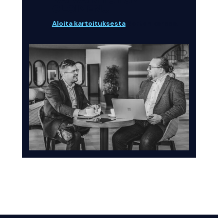
VAI VAIN TUTUN
OLOINEN...
Aloita kartoituksesta
Norten kanssa.