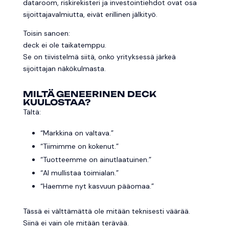
dataroom, riskirekisteri ja investointiehdot ovat osa
sijoittajavalmiutta, eivät erillinen jälkityö.
Toisin sanoen:
deck ei ole taikatemppu.
Se on tiivistelmä siitä, onko yrityksessä järkeä
sijoittajan näkökulmasta.
MILTÄ GENEERINEN DECK
KUULOSTAA?
Tältä:
“Markkina on valtava.”
“Tiimimme on kokenut.”
“Tuotteemme on ainutlaatuinen.”
“AI mullistaa toimialan.”
“Haemme nyt kasvuun pääomaa.”
Tässä ei välttämättä ole mitään teknisesti väärää.
Siinä ei vain ole mitään terävää.