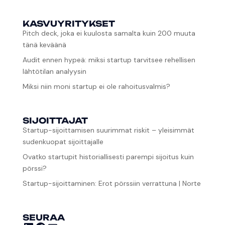
KASVUYRITYKSET
Pitch deck, joka ei kuulosta samalta kuin 200 muuta
tänä keväänä
Audit ennen hypeä: miksi startup tarvitsee rehellisen
lähtötilan analyysin
Miksi niin moni startup ei ole rahoitusvalmis?
SIJOITTAJAT
Startup-sijoittamisen suurimmat riskit – yleisimmät
sudenkuopat sijoittajalle
Ovatko startupit historiallisesti parempi sijoitus kuin
pörssi?
Startup-sijoittaminen: Erot pörssiin verrattuna | Norte
SEURAA