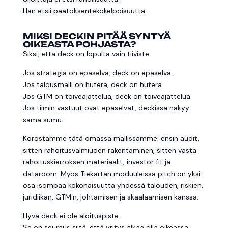
Hän etsii päätöksentekokelpoisuutta.
MIKSI DECKIN PITÄÄ SYNTYÄ
OIKEASTA POHJASTA?
Siksi, että deck on lopulta vain tiiviste.
Jos strategia on epäselvä, deck on epäselvä.
Jos talousmalli on hutera, deck on hutera.
Jos GTM on toiveajattelua, deck on toiveajattelua.
Jos tiimin vastuut ovat epäselvät, deckissä näkyy
sama sumu.
Korostamme tätä omassa mallissamme: ensin audit,
sitten rahoitusvalmiuden rakentaminen, sitten vasta
rahoituskierroksen materiaalit, investor fit ja
dataroom. Myös Tiekartan moduuleissa pitch on yksi
osa isompaa kokonaisuutta yhdessä talouden, riskien,
juridiikan, GTM:n, johtamisen ja skaalaamisen kanssa.
Hyvä deck ei ole aloituspiste.
Se on seuraus siitä, että yritys alkaa olla oikeassa