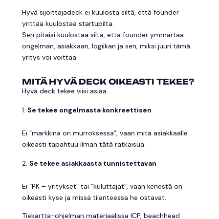
Hyvä sijoittajadeck ei kuulosta siltä, että founder
yrittää kuulostaa startupilta.
Sen pitäisi kuulostaa siltä, että founder ymmärtää
ongelman, asiakkaan, logiikan ja sen, miksi juuri tämä
yritys voi voittaa.
MITÄ HYVÄ DECK OIKEASTI TEKEE?
Hyvä deck tekee viisi asiaa.
Se tekee ongelmasta konkreettisen
Ei “markkina on murroksessa”, vaan mitä asiakkaalle
oikeasti tapahtuu ilman tätä ratkaisua.
Se tekee asiakkaasta tunnistettavan
Ei “PK – yritykset” tai “kuluttajat”, vaan kenestä on
oikeasti kyse ja missä tilanteessa he ostavat.
Tiekartta-ohjelman materiaalissa ICP, beachhead