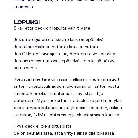
kunnossa.
LOPUKSI
Siksi, että deck on lopulta vain tiiviste.
Jos strategia on epäselvä, deck on epäselvä.
Jos talousmalli on hutera, deck on hutera.
Jos GTM on toiveajattelua, deck on toiveajattelua.
Jos tiimin vastuut ovat epäselvät, deckissä näkyy
sama sumu.
Korostamme tätä omassa mallissamme: ensin audit,
sitten rahoitusvalmiuden rakentaminen, sitten vasta
rahoituskierroksen materiaalit, investor fit ja
dataroom. Myös Tiekartan moduuleissa pitch on yksi
osa isompaa kokonaisuutta yhdessä talouden, riskien,
juridiikan, GTM:n, johtamisen ja skaalaamisen kanssa.
Hyvä deck ei ole aloituspiste.
Se on seuraus siitä, että yritys alkaa olla oikeassa