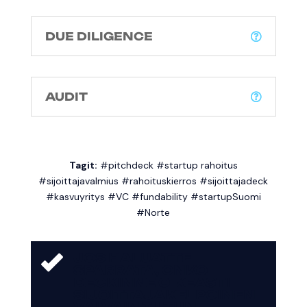
DUE DILIGENCE
AUDIT
Tagit:
#pitchdeck #startup rahoitus
#sijoittajavalmius #rahoituskierros #sijoittajadeck
#kasvuyritys #VC #fundability #startupSuomi
#Norte
JOS HALUATTE
SPARRATA, ONKO
DECKINNE OIKEASTI
SIJOITTAJAKELPOINEN