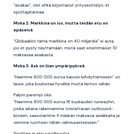
“asiakas”, olet ehkä kirjoittanut yritysesittelyn, et
sijoittajatarinaa.
Moka 2: Markkina on iso, mutta teidän etu on
epäselvä
“Globaalisti tämä markkina on 40 miljardia” ei auta,
jos et pysty näyttämään, mistä saat ensimmäiset 10
maksavaa asiakasta.
Moka 3: Ask on liian ympäripyöreä
“Haemme 800 000 euroa kasvun kiihdyttämiseen” on
lause, joka kuulostaa hyvältä mutta kertoo vähän.
Paljon parempi olisi:
“Haemme 800 000 euroa 18 kuukauden runwayhin,
jonka aikana rakennamme toistettavan outbound-
koneen, saavutamme X määrän maksavia asiakkaita ja
viemme tuotteen tähän valmiusasteeseen.”
Sijoittaja ei etsi runollisuutta.