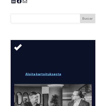
LinkedIn
Facebook
Correo electrónico
Buscar
JOS HALUATTE
SPARRATA, ONKO
DECKINNE OIKEASTI
SIJOITTAJAKELPOINEN
VAI VAIN TUTUN
OLOINEN...
Aloita kartoituksesta
Norten kanssa.