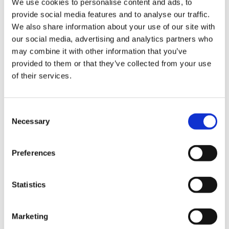
We use cookies to personalise content and ads, to
Miksi tämä markkinaikkuna on auki juuri nyt?
provide social media features and to analyse our traffic.
Asiakas ja markkina
We also share information about your use of our site with
our social media, advertising and analytics partners who
Kenelle myytte ensin ja miksi juuri heille?
may combine it with other information that you’ve
provided to them or that they’ve collected from your use
Traction
of their services.
Mitä näyttöä on jo olemassa?
Consent
Liiketoimintamalli
Necessary
Selection
Miten arvo muuttuu rahaksi?
Preferences
GTM
Miten kasvusta tehdään toistettavaa?
Statistics
Kilpailu ja differointi
Marketing
Miksi ette ole vain yksi vaihtoehto muiden joukossa?