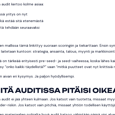
 audit kertoo kolme asiaa:
ssä yritys on nyt
kä estää sitä etenemästä
tä tehdään seuraavaksi
en mallissa tämä linkittyy suoraan scoringiin ja tiekarttaan. Ensin syn
 laitetaan kuntoon: strategia, ansainta, talous, myynti ja markkinointi, 
 on tärkeää erityisesti pre-seed- ja seed-vaiheessa, koska lähes kaikk
ysy “onko kaikki täydellistä?” vaan “mitkä puutteet ovat nyt kriittisiä
n aivan eri kysymys. Ja paljon hyödyllisempi.
ITÄ AUDITISSA PITÄISI OIK
 audit ei jää yhteen kulmaan. Jos katsot vain tuotetta, missaat myyn
der-riskin. Jos katsot vain pitchiä, missaat yhtiön todellisen käyttöj
en materiaalien pohjalta hyvä audit katsoo vähintään nämä viisi alue