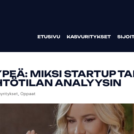
ETUSIVU
KASVURITYKSET
SIJOI
PEÄ: MIKSI STARTUP T
HTÖTILAN ANALYYSIN
yritykset
,
Oppaat