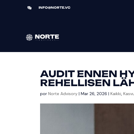
INFO@NORTE.VC
AUDIT ENNEN HY
REHELLISEN LÄ
por
Norte Advisory
|
Mar 26, 2026
|
Kaikki
,
Kasvu