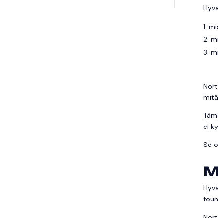
Hyvä
mi
mi
mi
Nort
mitä
Tämä
ei k
Se o
M
Hyvä
foun
Nort