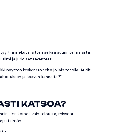
tyy tilannekuva, sitten selkeä suunnitelma siitä,
tiimi ja juridiset rakenteet.
i näyttää keskeneräiseltä jollain tasolla. Audit
 rahoituksen ja kasvun kannalta?”
EASTI KATSOA?
nin. Jos katsot vain taloutta, missaat
ärjestelmän.
tta: