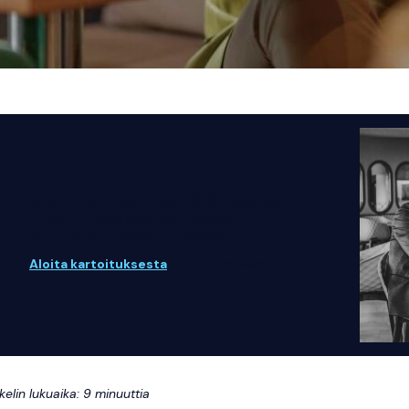
HALUATKO TIETÄÄ, ONKO
YRITYKSESI OIKEASTI
RAHOITUSVALMIS?
Aloita kartoituksesta
Norten kanssa.
kkelin lukuaika: 9 minuuttia