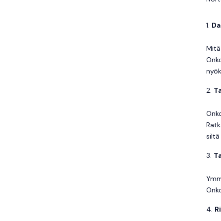
Da
Mitä
Onko
nyök
Ta
Onko
Ratk
siltä
T
Ymmä
Onko
R