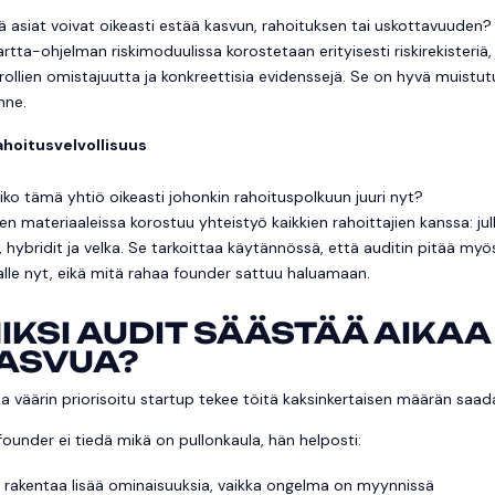
ä asiat voivat oikeasti estää kasvun, rahoituksen tai uskottavuuden?
artta-ohjelman riskimoduulissa korostetaan erityisesti riskirekisteriä
rollien omistajuutta ja konkreettisia evidenssejä. Se on hyvä muistutus
nne.
ahoitusvelvollisuus
iko tämä yhtiö oikeasti johonkin rahoituspolkuun juuri nyt?
en materiaaleissa korostuu yhteistyö kaikkien rahoittajien kanssa: julk
, hybridit ja velka. Se tarkoittaa käytännössä, että auditin pitää my
alle nyt, eikä mitä rahaa founder sattuu haluamaan.
IKSI AUDIT SÄÄSTÄÄ AIKAA
ASVUA?
a väärin priorisoitu startup tekee töitä kaksinkertaisen määrän saad
founder ei tiedä mikä on pullonkaula, hän helposti:
rakentaa lisää ominaisuuksia, vaikka ongelma on myynnissä