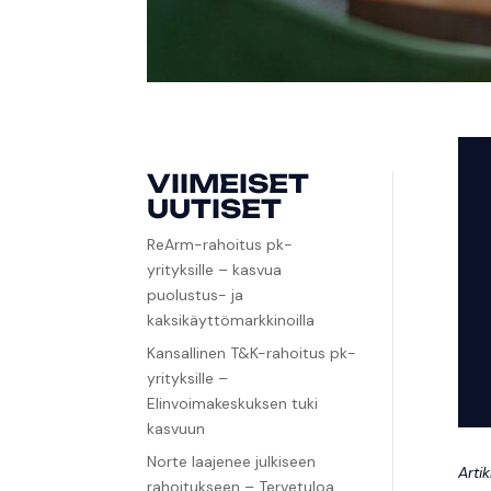
VIIMEISET
UUTISET
ReArm-rahoitus pk-
yrityksille – kasvua
puolustus- ja
kaksikäyttömarkkinoilla
Kansallinen T&K-rahoitus pk-
yrityksille –
Elinvoimakeskuksen tuki
kasvuun
Norte laajenee julkiseen
Arti
rahoitukseen – Tervetuloa