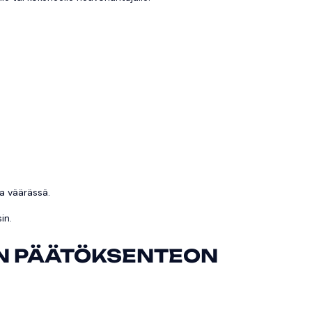
sa väärässä.
in.
 ON PÄÄTÖKSENTEON