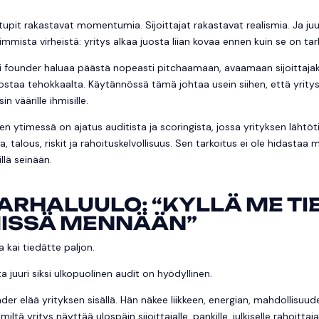
tupit rakastavat momentumia. Sijoittajat rakastavat realismia. Ja ju
eimmista virheistä: yritys alkaa juosta liian kovaa ennen kuin se on t
 founder haluaa päästä nopeasti pitchaamaan, avaamaan sijoittajak
ostaa tehokkaalta. Käytännössä tämä johtaa usein siihen, että yritys
sin väärille ihmisille.
en ytimessä on ajatus auditista ja scoringista, jossa yrityksen lähtö
na, talous, riskit ja rahoituskelvollisuus. Sen tarkoitus ei ole hida
illä seinään.
ARHALUULO: “KYLLÄ ME TI
ISSÄ MENNÄÄN”
a kai tiedätte paljon.
a juuri siksi ulkopuolinen audit on hyödyllinen.
der elää yrityksen sisällä. Hän näkee liikkeen, energian, mahdollisuud
 miltä yritys näyttää ulospäin sijoittajalle, pankille, julkiselle rahoitta