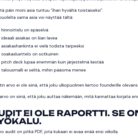
ltä päin moni asia tuntuu “ihan hyvältä toistaiseksi”.
puolelta sama asia voi näyttää tältä:
hinnoittelu on epäselvä
ideaali asiakas on liian lavea
asiakashankinta ei vielä todista tarpeeksi
osakasluettelo on sotkuinen
pitch deck lupaa enemmän kuin järjestelmä kestää
talousmalli ei selitä, mihin pääoma menee
tin arvo ei ole siinä, että joku ulkopuolinen kertoo founderille olevan
arvo on siinä, että joku auttaa näkemään, mitä kannattaa korjata ens
UDIT EI OLE RAPORTTI. SE
YÖKALU.
o audit on pitkä PDF, jota kukaan ei avaa enää ensi viikolla.