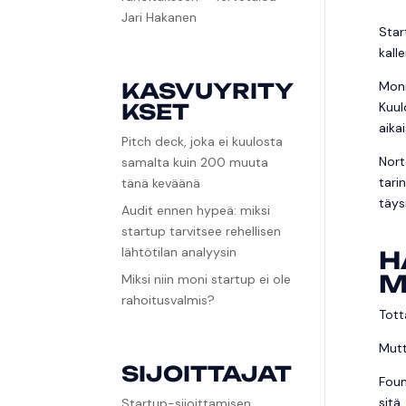
Jari Hakanen
Star
kall
KASVUYRITY
Moni
KSET
Kuul
aikai
Pitch deck, joka ei kuulosta
Nort
samalta kuin 200 muuta
tari
tänä keväänä
täys
Audit ennen hypeä: miksi
startup tarvitsee rehellisen
lähtötilan analyysin
H
M
Miksi niin moni startup ei ole
rahoitusvalmis?
Tott
Mutt
SIJOITTAJAT
Foun
sitä,
Startup-sijoittamisen