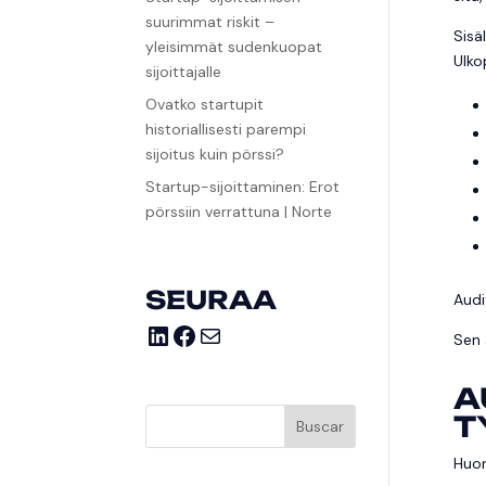
suurimmat riskit –
Sisä
yleisimmät sudenkuopat
Ulko
sijoittajalle
Ovatko startupit
historiallisesti parempi
sijoitus kuin pörssi?
Startup-sijoittaminen: Erot
pörssiin verrattuna | Norte
SEURAA
Audi
LinkedIn
Facebook
Correo electrónico
Sen 
A
T
Buscar
Huon