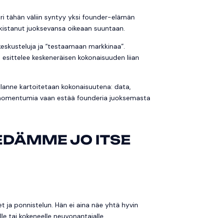
uri tähän väliin syntyy yksi founder-elämän
arkistanut juoksevansa oikeaan suuntaan.
eskusteluja ja “testaamaan markkinaa”.
 esittelee keskeneräisen kokonaisuuden liian
tilanne kartoitetaan kokonaisuutena: data,
staa momentumia vaan estää founderia juoksemasta
EDÄMME JO ITSE
et ja ponnistelun. Hän ei aina näe yhtä hyvin
jalle tai kokeneelle neuvonantajalle.