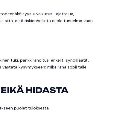
, todennäköisyys × vaikutus -ajattelua,
 siitä, että riskienhallinta ei ole tunnelma vaan
inen tuki, pankkirahoitus, enkelit, syndikaatit,
ös vastata kysymykseen: mikä raha sopii tälle
 EIKÄ HIDASTA
akseen puolet tuloksesta.