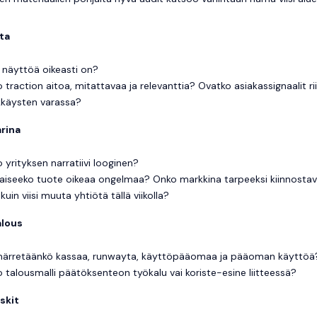
ta
 näyttöä oikeasti on?
 traction aitoa, mitattavaa ja relevanttia? Ovatko asiakassignaalit rii
käysten varassa?
rina
 yrityksen narratiivi looginen?
aiseeko tuote oikeaa ongelmaa? Onko markkina tarpeeksi kiinnostava
 kuin viisi muuta yhtiötä tällä viikolla?
alous
rretäänkö kassaa, runwayta, käyttöpääomaa ja pääoman käyttöä
 talousmalli päätöksenteon työkalu vai koriste-esine liitteessä?
iskit