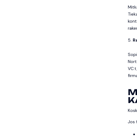
Mitk
Tiek
kont
rake
R
Sopi
Nort
VC:t
firm
M
K
Kosk
Jos 