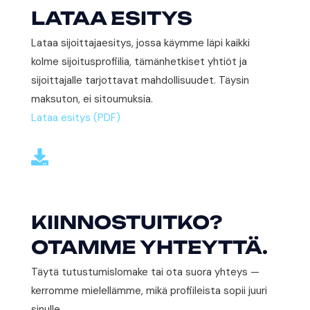
LATAA ESITYS
Lataa sijoittajaesitys, jossa käymme läpi kaikki
kolme sijoitusprofiilia, tämänhetkiset yhtiöt ja
sijoittajalle tarjottavat mahdollisuudet. Täysin
maksuton, ei sitoumuksia.
Lataa esitys (PDF)

KIINNOSTUITKO?
OTAMME YHTEYTTÄ.
Täytä tutustumislomake tai ota suora yhteys —
kerromme mielellämme, mikä profiileista sopii juuri
sinulle.