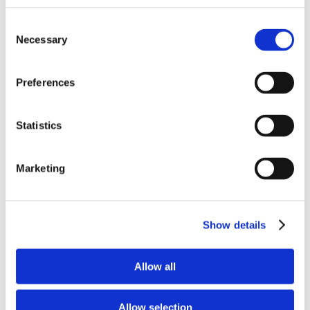
Aikahorisontti 5–20 vuotta.
Korkea riski, korkea potentiaali.
Consent
Necessary
Selection
Preferences
Statistics
PROFIILI 2
Kiinteistöpohjainen kassavirta
Marketing
↑ 6–15% / vuosi
Vuokratuotto + mahdollinen arvonnousu.
Suomen asuntomarkkina ja Espanjan
Show details
luksuskiinteistöt.
Mahdollisuus reaalivakuuteen.
Allow all
Aikahorisontti 3–5 vuotta.
Allow selection