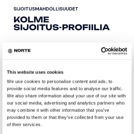
SIJOITUSMAHDOLLISUUDET
KOLME
SIJOITUS-PROFIILIA
This website uses cookies
We use cookies to personalise content and ads, to
PROFIILI 1
provide social media features and to analyse our traffic.
Kasvu- & Teknologiayhtiöt
We also share information about your use of our site with
our social media, advertising and analytics partners who
↑ Moninkertainen tuotto-odotus
may combine it with other information that you’ve
Korkeamman potentiaalin yhtiöitä — arvo
provided to them or that they’ve collected from your use
rakentuu kasvun, IP:n, skaalautuvuuden ja
of their services.
markkina-mahdollisuuden kautta.