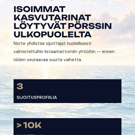
ISOIMMAT
KASVUTARINAT
LÖYTYVÄT PÖRSSIN
ULKOPUOLELTA
Norte yhdistää sijoittajat huolellisesti
valmisteltuihin listaamattomiin yhtiöihin — ennen
niiden seuraavaa suurta vaihetta.
3
SIJOITUSPROFIILIA
> 10K